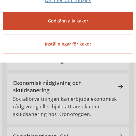
Läs mer om cookies
Dödsfall och dödsboanmälan
Godkänn alla kakor
Huvudregeln är att en bouppteckning ska
göras efter den avlidne. Saknas det medel
Inställningar för kakor
och försäkringar för att täcka kostnader som
uppkommer i samband med dödsfallet kan
en dödsboanmälan göras.
Ekonomisk rådgivning och
skuldsanering
Socialförvaltningen kan erbjuda ekonomisk
rådgivning eller hjälp att ansöka om
skuldsanering hos Kronofogden.