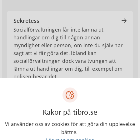
Sekretess
Socialförvaltningen får inte lämna ut
handlingar om dig till någon annan
myndighet eller person, om inte du själv har
sagt att vi får göra det. Ibland kan
socialförvaltningen dock vara tvungen att
lämna ut handlingar om dig, till exempel om
polisen begär det.
Säg vad du tycker om
socialförvaltningen
Kakor på tibro.se
Socialförvaltningens målsättning är att hela
tiden förbättra vår verksamhet. Du kan hjälpa
Vi använder oss av cookies för att göra din upplevelse
oss genom att lämna synpunkter, både
bättre.
positiva och negativa.