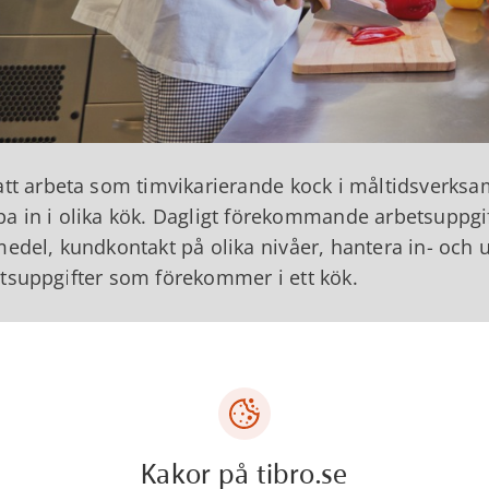
att arbeta som timvikarierande kock i måltidsverksa
a in i olika kök. Dagligt förekommande arbetsuppgif
medel, kundkontakt på olika nivåer, hantera in- och 
tsuppgifter som förekommer i ett kök.
köksbiträde ställer vi inte samma höga krav. Ett intres
a. Det mesta är att se till att disken blir gjord, göra 
kommande arbeten i kök och servering.
krävs goda kunskaper i svenska språket för att kunna 
Kakor på tibro.se
 kunder samt dokumentation.