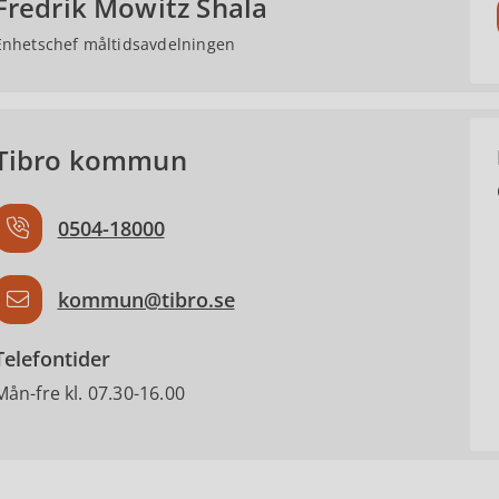
Fredrik Mowitz Shala
Enhetschef måltidsavdelningen
Tibro kommun
0504-18000
kommun@tibro.se
Telefontider
Mån-fre kl. 07.30-16.00