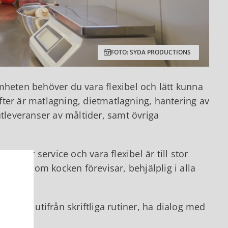
FOTO: SYDA PRODUCTIONS
mheten behöver du vara flexibel och lätt kunna
ter är matlagning, dietmatlagning, hantering av
utleveranser av måltider, samt övriga
se för service och vara flexibel är till stor
sallader som kocken förevisar, behjälplig i alla
arbeta utifrån skriftliga rutiner, ha dialog med