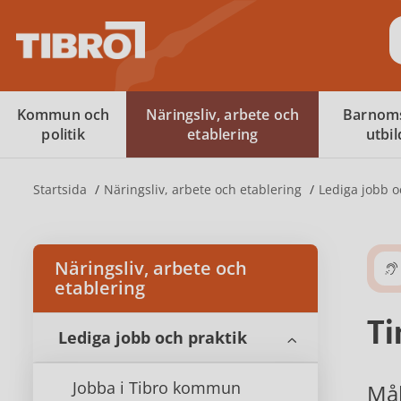
S
Kommun och
Näringsliv, arbete och
Barnom
politik
etablering
utbi
Startsida
Näringsliv, arbete och etablering
Lediga jobb o
Näringsliv, arbete och
etablering
Ti
Lediga jobb och praktik
Jobba i Tibro kommun
Mål