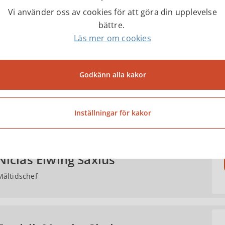
Vi använder oss av cookies för att göra din upplevelse
bättre.
E-tjänst - Ansökan om timvikariat i Tibros kök
Läs mer om cookies
Godkänn alla kakor
ntakter
Inställningar för kakor
Niclas Elwing Saxius
Måltidschef