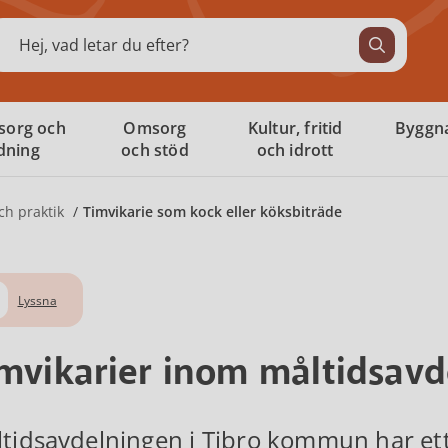
ök
sorg och
Omsorg
Kultur, fritid
Byggna
ldning
och stöd
och idrott
ch praktik
Timvikarie som kock eller köksbiträde
Lyssna
mvikarier inom måltidsav
tidsavdelningen i Tibro kommun har ett 