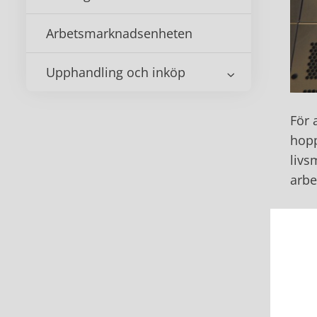
Arbetsmarknadsenheten
Upphandling och inköp
För 
hopp
livs
arbe
Som 
nytt
före
Det 
våra