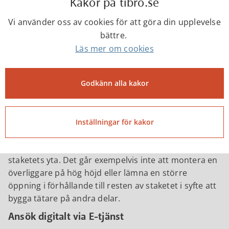
Kakor på tibro.se
genomsiktlighet.
Vi använder oss av cookies för att göra din upplevelse
Övrigt
bättre.
Gunnebostängsel får sättas upp utan lov oavsett
Läs mer om cookies
höjd.
Måttregler
Godkänn alla kakor
Höjden på staket, murar och plank räknas från den
befintliga marknivån till staketets högsta punkt. Detta
gäller även om man till exempel bygger staket ovanpå
Inställningar för kakor
en mur.
Andelen luft i staketet beräknas på varje del av
staketets yta. Det går exempelvis inte att montera en
överliggare på hög höjd eller lämna en större
öppning i förhållande till resten av staketet i syfte att
bygga tätare på andra delar.
Ansök digitalt via E-tjänst