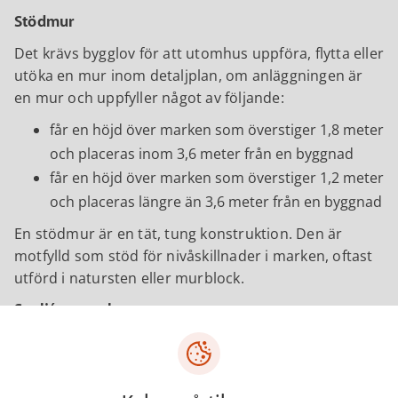
Stödmur
Det krävs bygglov för att utomhus uppföra, flytta eller
utöka en mur inom detaljplan, om anläggningen är
en mur och uppfyller något av följande:
får en höjd över marken som överstiger 1,8 meter
och placeras inom 3,6 meter från en byggnad
får en höjd över marken som överstiger 1,2 meter
och placeras längre än 3,6 meter från en byggnad
En stödmur är en tät, tung konstruktion. Den är
motfylld som stöd för nivåskillnader i marken, oftast
utförd i natursten eller murblock.
Spaljé, pergola
Trädgårdsinredning som spaljéer och pergolor med
mera är genomsiktliga inhägnader i trä, stål eller
liknande material. Dessa ska ha minst 70 procent