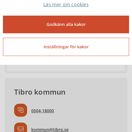
Läs mer om cookies
Martin Andersson
Arbetsledare Vatten och avlopp
Godkänn alla kakor
martin.andersson@tibro.se
Inställningar för kakor
0504-18631
Tibro kommun
0504-18000
kommun@tibro.se