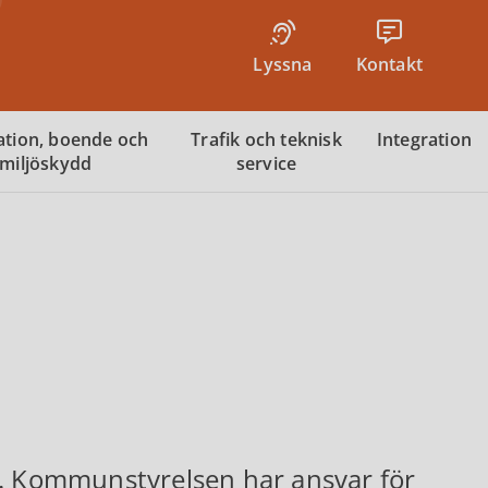
Lyssna
Kontakt
tion, boende och
Trafik och teknisk
Integration
miljöskydd
service
 Kommunstyrelsen har ansvar för