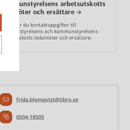
kommunstyrelsens arbetsutskotts
ledamöter och ersättare
Här hittar du kontaktuppgifter till
kommunstyrelsens och kommunstyrelsens
arbetsutskotts ledamöter och ersättare.
frida.blomqvist@tibro.se
0504-18505