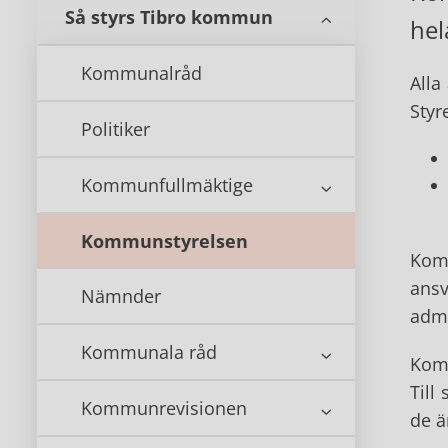
Så styrs Tibro kommun
hel
Kommunalråd
Alla
Styr
Politiker
Kommunfullmäktige
Kommunstyrelsen
Komm
ansv
Nämnder
admi
Kommunala råd
Komm
Till
Kommunrevisionen
de ä