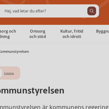
ök
sorg och
Omsorg
Kultur, fritid
Byggna
ldning
och stöd
och idrott
Kommunstyrelsen
Lyssna
ommunstyrelsen
munstyrelsen är kommunens regering.