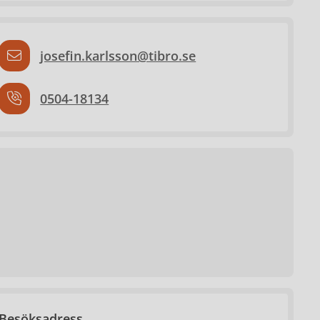
josefin.karlsson@tibro.se
0504-18134
Besöksadress