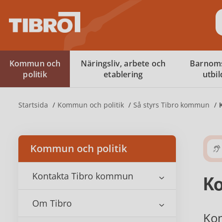
S
Kommun och
Näringsliv, arbete och
Barnom
politik
etablering
utbi
Startsida
Kommun och politik
Så styrs Tibro kommun
Kommun och politik
Kontakta Tibro kommun
K
Om Tibro
Kom