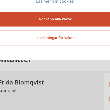
Läs mer om cookies
protokoll
Protokoll från kommunstyrelsens
Godkänn alla kakor
sammanträden publiceras på hemsidan senast
14 dagar efter styrelsens sammanträde.
Inställningar för kakor
ntakter
Frida Blomqvist
Kanslichef