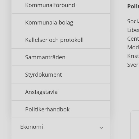
Kommunalförbund
Poli
Soci
Kommunala bolag
Libe
Cent
Kallelser och protokoll
Mod
Kris
Sammanträden
Sve
Styrdokument
Anslagstavla
Politikerhandbok
Ekonomi