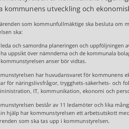
a kommunens utveckling och ekonomiska
 ärenden som kommunfullmäktige ska besluta om m
elsen ska:
leda och samordna planeringen och uppföljningen
ha uppsikt över nämnderna och de kommunala bolage
kommunstyrelsen anser bör vidtas.
unstyrelsen har huvudansvaret för kommunens ekon
ar för näringslivsfrågor, trygghets-säkerhets- och f
ninistration, IT, kommunikation, ekonomi och pers
unstyrelsen består av 11 ledamöter och lika mång
 sin hjälp har kommunstyrelsen ett arbetsutskott m
renden som ska tas upp i kommunstyrelsen.