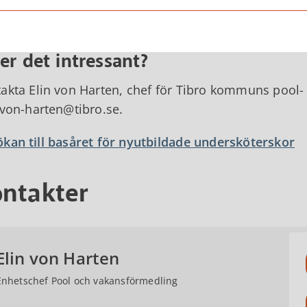
alförvaltningen i Tibro eller att du fortsätter utbi
er tillbaka till oss som student.
er det intressant?
akta Elin von Harten, chef för Tibro kommuns pool-
.von-harten@tibro.se.
kan till basåret för nyutbildade undersköterskor
ntakter
Elin von Harten
Enhetschef Pool och vakansförmedling