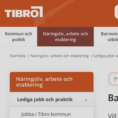
S
Kommun och
Näringsliv, arbete och
Barnom
politik
etablering
utbi
Startsida
Näringsliv, arbete och etablering
Lediga jobb o
Näringsliv, arbete och
etablering
Ba
Lediga jobb och praktik
Jobba i Tibro kommun
Vil