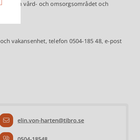
lda dig inom vård- och omsorgsområdet och
 och vakansenhet, telefon 0504-185 48, e-post
elin.von-harten@tibro.se
0504-18548