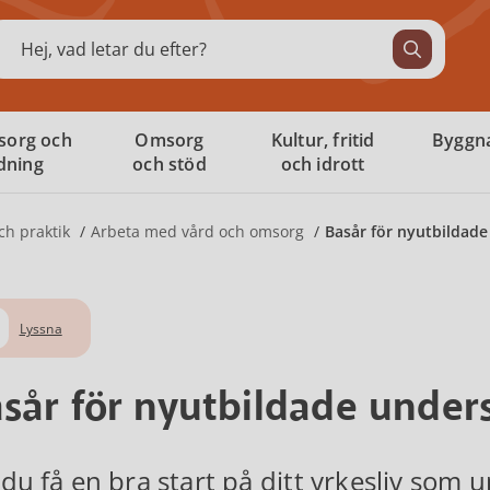
ök
sorg och
Omsorg
Kultur, fritid
Byggna
ldning
och stöd
och idrott
ch praktik
Arbeta med vård och omsorg
Basår för nyutbildad
Lyssna
sår för nyutbildade under
l du få en bra start på ditt yrkesliv som