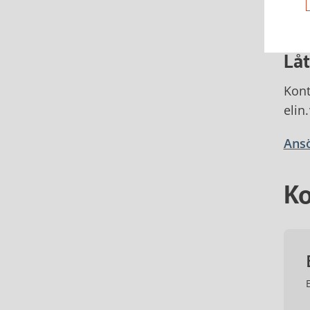
soci
komm
Låt
Kont
elin
Ansö
Ko