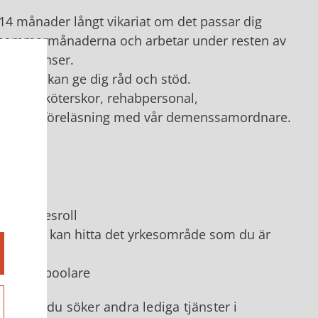
tt 14 månader långt vikariat om det passar dig
er sommarmånaderna och arbetar under resten av
vid vakanser.
r, som kan ge dig råd och stöd.
ra sjuksköterskor, rehabpersonal,
lta i en föreläsning med vår demenssamordnare.
r
 nya yrkesroll
 så att du kan hitta det yrkesområde som du är
ns bästa poolare
len, att du söker andra lediga tjänster i