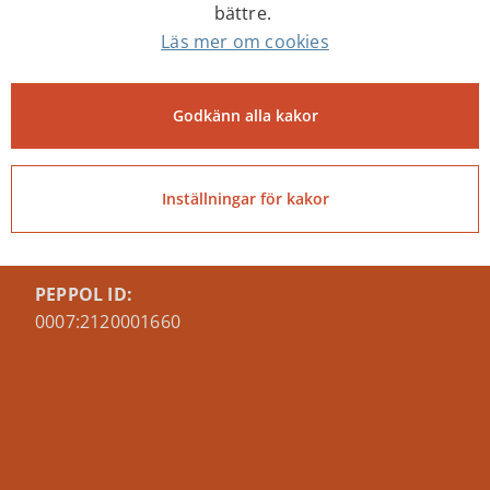
bättre.
Läs mer om cookies
Tibro kommun
Centrumgatan 17
543 80 Tibro
Godkänn alla kakor
Telefon: 0504-180 00
E-post: kommun@tibro.se
Inställningar för kakor
Organisationsnummer:
212000-1660
PEPPOL ID:
0007:2120001660