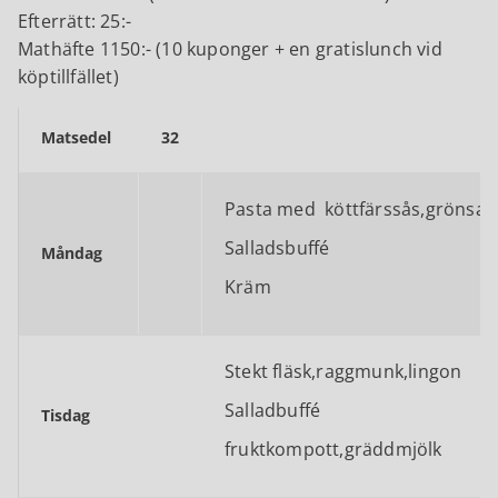
Efterrätt: 25:-
Mathäfte 1150:- (10 kuponger + en gratislunch vid
köptillfället)
Matsedel
32
Pasta med köttfärssås,grönsak
Salladsbuffé
Måndag
Kräm
Stekt fläsk,raggmunk,lingon
Salladbuffé
Tisdag
fruktkompott,gräddmjölk