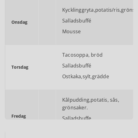
Kycklinggryta,potatis/ris,gröns
Salladsbuffé
Onsdag
Mousse
Tacosoppa, bröd
Salladsbuffé
Torsdag
Ostkaka,sylt,grädde
Kålpudding,potatis, sås,
grönsaker.
Fredag
Salladsbuffe
Konserverad frukt,grädde