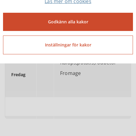
Läs mer om cookies
Kåldolmar,sås,potatis,grönsake
Godkänn alla kakor
Chokladpudding,grädde
Torsdag
Inställningar för kakor
Kalops,potatis,rödbetor
Fromage
Fredag
Önskar er en trevlig helg!