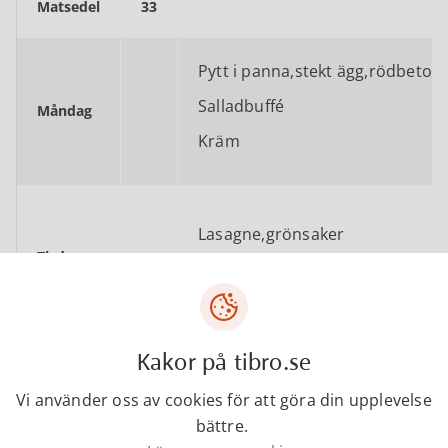
Matsedel
33
Pytt i panna,stekt ägg,rödbetor
Vi önskar er trevlig helg!
Salladbuffé
Måndag
Kräm
Lasagne,grönsaker
Tisdag
Dessertsoppa
Kakor på tibro.se
Rödspätta,kallsås,potatis,ärtor
Ananas,grädde
Vi använder oss av cookies för att göra din upplevelse
Onsdag
bättre.