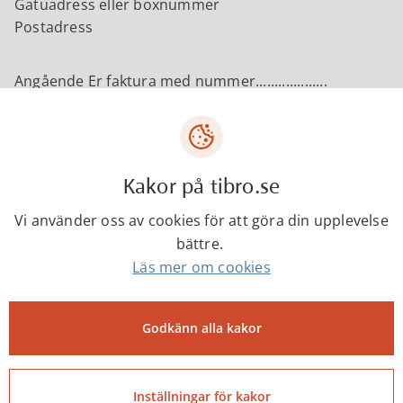
Gatuadress eller boxnummer
Postadress
Angående Er faktura med nummer...................
Ni har skickat mig en bok som jag inte beställt. Om ni
står fast vid ert krav på betalning vill jag att ni skickar
mig en kopia av den beställning jag påstås ha gjort.
Jag får även be er kontakta mig för att diskutera hur
Kakor på tibro.se
boken på enklast sätt kan skickas tillbaka till er.
Vi använder oss av cookies för att göra din upplevelse
Med vänlig hälsning
bättre.
Namn
Läs mer om cookies
Adress
Telefon
Godkänn alla kakor
Senast ändrad:
Inställningar för kakor