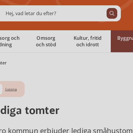
ök
sorg och
Omsorg
Kultur, fritid
Byggna
ldning
och stöd
och idrott
ter
Lyssna
diga tomter
ro kommun erbjuder lediga småhustomt