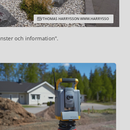
/THOMAS HARRYSSON WWW.HARRYSSO
änster och information".