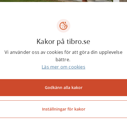
Lediga småhustomter
Vi erbjuder småhustomter i ett antal områden i
Tibro tätort.
Kakor på tibro.se
Vi använder oss av cookies för att göra din upplevelse
bättre.
Läs mer om cookies
Tjänster och information
Godkänn alla kakor
Anmälan till småhustomtkö
Inställningar för kakor
Reservera småhustomt