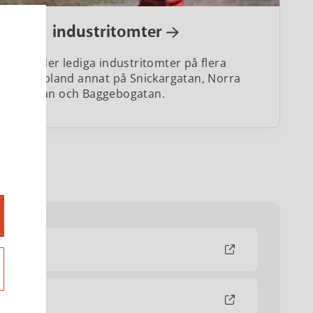
Lediga industritomter
Vi erbjuder lediga industritomter på flera
platser, bland annat på Snickargatan, Norra
Rydsgatan och Baggebogatan.