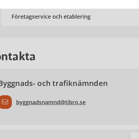
Företagservice och etablering
ntakta
Byggnads- och trafiknämnden
byggnadsnamnd@tibro.se