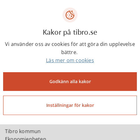
Proceedo. Det är kostnadsfritt och du kan skicka
obegränsat antal fakturor till Tibro kommun och
andra kunder som använder systemet Proceedo.
Ni får tillgång till portalen genom att skicka en
Kakor på tibro.se
mailförfrågan till ekonomi@tibro.se.
Vi använder oss av cookies för att göra din upplevelse
Proceedo
bättre.
leverantörsfakturaportal
Läs mer om cookies
Manual Proceedo
Godkänn alla kakor
leverantörsfakturaportal
Påminnelser och inkassokrav
Inställningar för kakor
Betalningspåminnelser och inkassokrav skickas till
Tibro kommun
Ekonomienheten