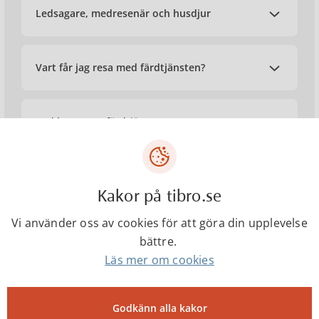
Ledsagare, medresenär och husdjur
Vart får jag resa med färdtjänsten?
Vad kostar en färdtjänstresa?
Kakor på tibro.se
Tjänster och information
Vi använder oss av cookies för att göra din upplevelse
bättre.
Läs mer om cookies
Lag (1997:736) om färdtjänst
Godkänn alla kakor