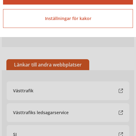
Utlåtande för färdtjänst
Inställningar för kakor
Färdtjänstbroschyr
Länkar till andra webbplatser
Västtrafik
Västtrafiks ledsagarservice
SJ