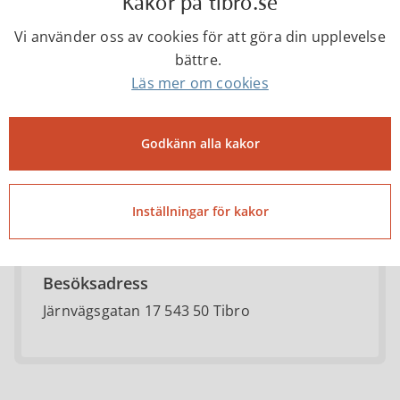
Kakor på tibro.se
Vi använder oss av cookies för att göra din upplevelse
bättre.
Kompetenscenter
Läs mer om cookies
0504-18000
Godkänn alla kakor
kompetenscenter@tibro.se
Inställningar för kakor
Besöksadress
Järnvägsgatan 17 543 50 Tibro