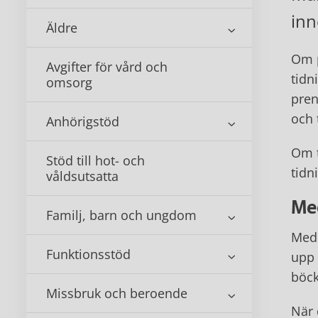
inn
Äldre
Om p
Avgifter för vård och
tidn
omsorg
pren
och 
Anhörigstöd
Om t
Stöd till hot- och
tidn
våldsutsatta
Me
Familj, barn och ungdom
Medl
Funktionsstöd
upp 
böck
Missbruk och beroende
När 