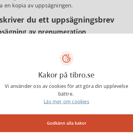
a en kopia av uppsägningen.
 skriver du ett uppsägningsbrev
sägning av prenumeration
ningens namn
uadress eller boxnummer
adress
Kakor på tibro.se
ägning av prenumeration.
Vi använder oss av cookies för att göra din upplevelse
vill härmed säga upp min prenumeration på tidning
bättre.
xxx.
Läs mer om cookies
vänliga hälsningar
um
Godkänn alla kakor
, Adress, Telefon