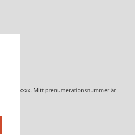
en xxxxxxxxx. Mitt prenumerationsnummer är