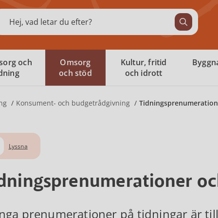
ök
sorg och
Omsorg
Kultur, fritid
Byggna
ldning
och stöd
och idrott
ng
Konsument- och budgetrådgivning
Tidningsprenumeration
Lyssna
dningsprenumerationer oc
ga prenumerationer på tidningar är tillsv