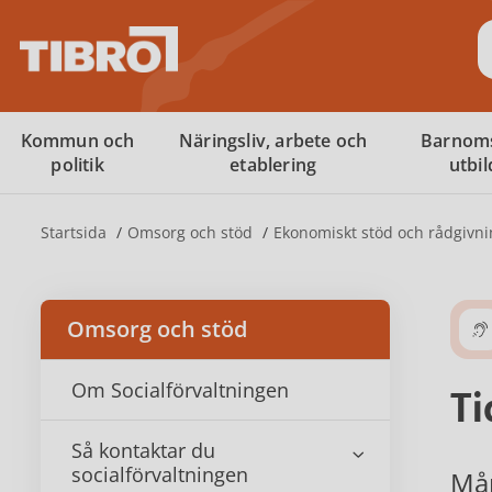
S
Kommun och
Näringsliv, arbete och
Barnom
politik
etablering
utbi
Startsida
Omsorg och stöd
Ekonomiskt stöd och rådgivni
Omsorg och stöd
Om Socialförvaltningen
Ti
Så kontaktar du
socialförvaltningen
Mån