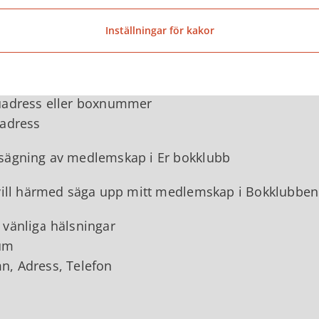
sägning av medlemskap i bokklubb
Inställningar för kakor
klubbens namn
uadress eller boxnummer
adress
ägning av medlemskap i Er bokklubb
vill härmed säga upp mitt medlemskap i Bokklubbe
vänliga hälsningar
um
, Adress, Telefon