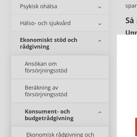
spar
Psykisk ohälsa
Så
Hälso- och sjukvård
Upp
Ekonomiskt stöd och
Tid
rådgivning
Gat
Post
Ansökan om
försörjningsstöd
Upps
Beräkning av
Jag 
försörjningsstöd
xxxx
Konsument- och
Med 
budgetrådgivning
Dat
Namn
Ekonomisk rådgivning och