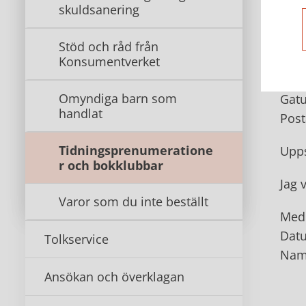
skuldsanering
Upp
Stöd och råd från
Till
Konsumentverket
Bok
Omyndiga barn som
Gat
handlat
Post
Tidningsprenumeratione
Upps
r och bokklubbar
Jag 
Varor som du inte beställt
Med 
Dat
Tolkservice
Namn
Ansökan och överklagan