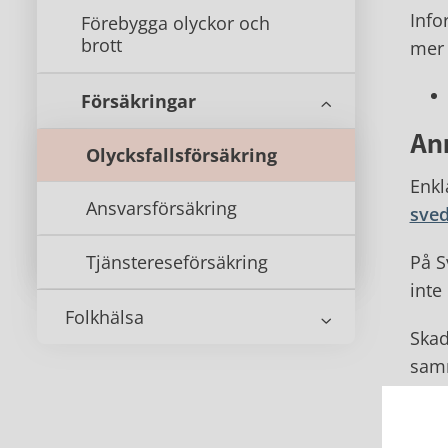
Info
Förebygga olyckor och
brott
mer 
Försäkringar
An
Olycksfallsförsäkring
Enkl
Ansvarsförsäkring
sved
Tjänstereseförsäkring
På S
inte
Folkhälsa
Skad
sam
Tel