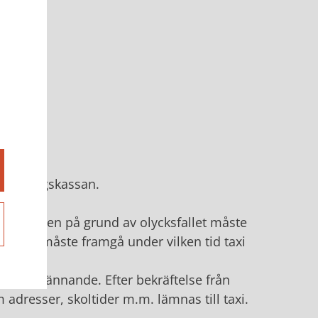
örsäkringskassan.
samheten på grund av olycksfallet måste
intyget måste framgå under vilken tid taxi
ör godkännande. Efter bekräftelse från
 adresser, skoltider m.m. lämnas till taxi.