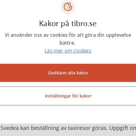
: skadorforetag@svedea.se
adress:
Kakor på tibro.se
dea AB
Vi använder oss av cookies för att göra din upplevelse
or företag
bättre.
 3489
Läs mer om cookies
 69 STOCKHOLM
ärder vid skada
Godkänn alla kakor
Uppsök läkare eller tandläkare som är ansluten till f
Spara alla kvitton.
Om taxi behövs mellan hemmet och skolan eller verk
Inställningar för kakor
detta styrkas med intyg från behandlande läkare. Av 
beviljats.
Innan taxiresorna påbörjas måste Svedea kontaktas f
Svedea kan beställning av taxiresor göras. Uppgift om