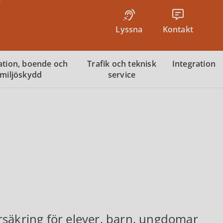
Lyssna
Kontakt
tion, boende och
Trafik och teknisk
Integration
miljöskydd
service
rsäkring för elever, barn, ungdomar