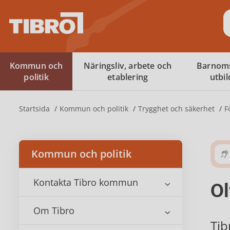
S
Kommun och
Näringsliv, arbete och
Barnom
politik
etablering
utbi
Startsida
Kommun och politik
Trygghet och säkerhet
F
Kommun och politik
Kontakta Tibro kommun
Ol
Om Tibro
Tib