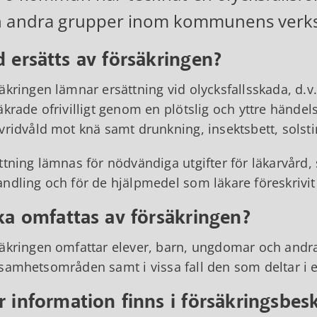
h andra grupper inom kommunens ver
 ersätts av försäkringen?
äkringen lämnar ersättning vid olycksfallsskada, d.
äkrade ofrivilligt genom en plötslig och yttre händel
vridvåld mot knä samt drunkning, insektsbett, solsti
ttning lämnas för nödvändiga utgifter för läkarvård
ndling och för de hjälpmedel som läkare föreskrivit
ka omfattas av försäkringen?
äkringen omfattar elever, barn, ungdomar och an
samhetsområden samt i vissa fall den som deltar 
 information finns i försäkringsbes