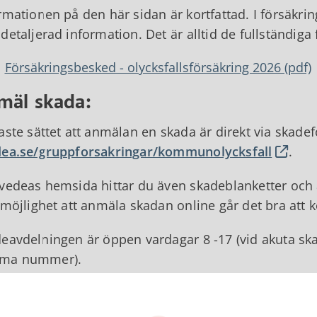
rmationen på den här sidan är kortfattad. I försäkri
detaljerad information. Det är alltid de fullständiga
Försäkringsbesked - olycksfallsförsäkring 2026 (pdf)
mäl skada:
aste sättet att anmälan en skada är direkt via skad
ea.se/gruppforsakringar/kommunolycksfall
.
vedeas hemsida hittar du även skadeblanketter och
 möjlighet att anmäla skadan online går det bra att k
eavdelningen är öppen vardagar 8 -17 (vid akuta ska
ma nummer).
efonnummer: 0771-160 199