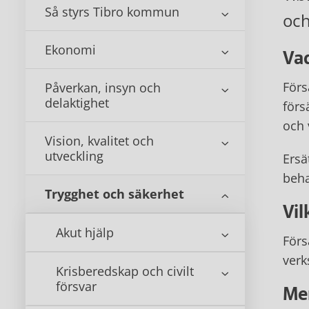
Så styrs Tibro kommun
oc
Ekonomi
Vad
Förs
Påverkan, insyn och
delaktighet
förs
och 
Vision, kvalitet och
utveckling
Ersä
beha
Trygghet och säkerhet
Vil
Akut hjälp
Förs
verk
Krisberedskap och civilt
försvar
Mer