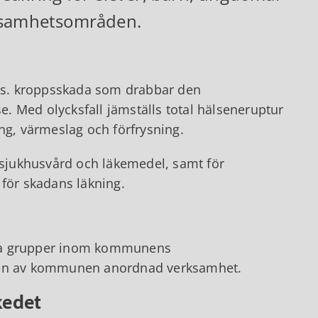
ksamhetsområden.
v.s. kroppsskada som drabbar den
se. Med olycksfall jämställs total hälseneruptur
ng, värmeslag och förfrysning.
, sjukhusvård och läkemedel, samt för
 för skadans läkning.
dra grupper inom kommunens
i en av kommunen anordnad verksamhet.
kedet