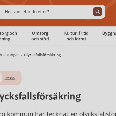
ök
sorg och
Omsorg
Kultur, fritid
Byggna
ldning
och stöd
och idrott
örsäkringar
Olycksfallsförsäkring
Lyssna
ycksfallsförsäkring
ro kommun har tecknat en olycksfallsfö