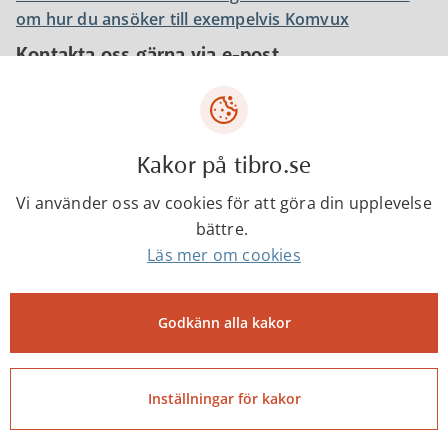
om hur du ansöker till exempelvis Komvux
Kontakta oss gärna via e-post
Maila din fråga till oss så stämmer vi av tillsammans
med dig om studie- och yrkesvägledningen fortsätter
via e-post, telefon eller möte på plats.
Kakor på tibro.se
Vi har en gemensam funktionsbrevlåda dit du
välkommen att maila, se kontaktinformationen här
Vi använder oss av cookies för att göra din upplevelse
nedanför.
bättre.
Läs mer om cookies
Godkänn alla kakor
Kontakta
Inställningar för kakor
Studie- och yrkesvägledning