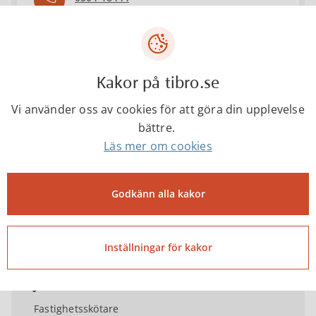
Denny Lundh
Kakor på tibro.se
Fastighetsförvaltare
Vi använder oss av cookies för att göra din upplevelse
bättre.
Läs mer om cookies
denny.lundh@tibro.se
Godkänn alla kakor
0504-18447
Inställningar för kakor
Jonas Nilsson
Fastighetsskötare