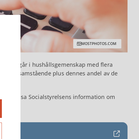
MOSTPHOTOS.COM
 som ingår i hushållsgemenskap med flera
r för ensamstående plus dennes andel av de
d kan läsa Socialstyrelsens information om