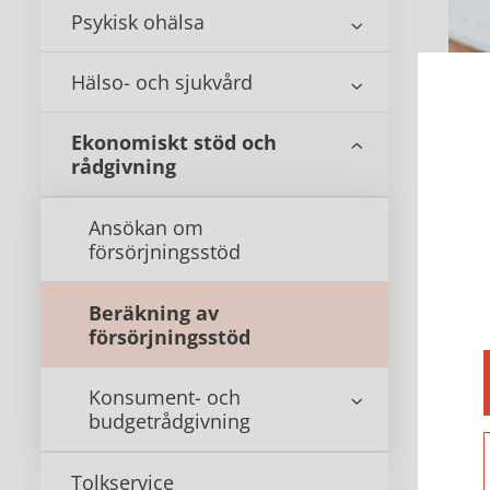
Psykisk ohälsa
Hälso- och sjukvård
Ekonomiskt stöd och
rådgivning
För 
Ansökan om
försörjningsstöd
pers
geme
Beräkning av
försörjningsstöd
Du s
ekon
Konsument- och
budgetrådgivning
Tolkservice