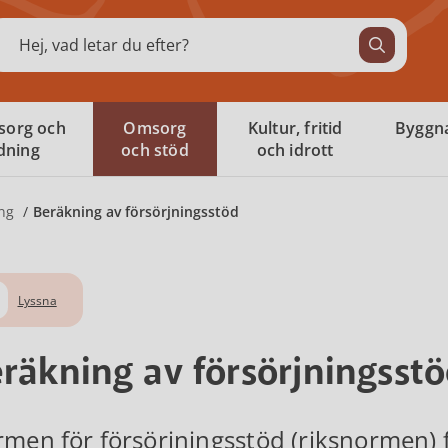
ök
sorg och
Omsorg
Kultur, fritid
Byggna
ldning
och stöd
och idrott
ng
Beräkning av försörjningsstöd
Lyssna
räkning av försörjningsst
men för försörjningsstöd (riksnormen) 