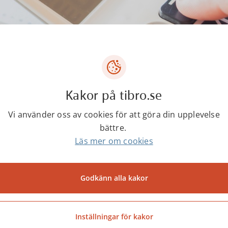
Kakor på tibro.se
vuxen person som inte är att anse som sambo, men
Vi använder oss av cookies för att göra din upplevelse
oner, beräknas normen utifrån personliga kostnade
bättre.
nsamma kostnaderna för hushållet.
Läs mer om cookies
om vill veta mer om beräkningar för försörjningsstö
omiskt bistånd.
Godkänn alla kakor
Inställningar för kakor
Socialstyrelsen - Ekonomiskt bistånd