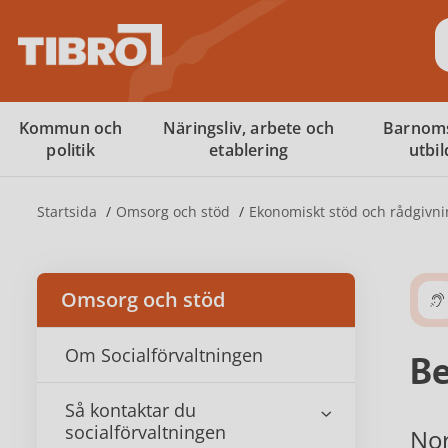
S
Kommun och
Näringsliv, arbete och
Barnom
politik
etablering
utbi
Startsida
Omsorg och stöd
Ekonomiskt stöd och rådgivni
Omsorg och stöd
Om Socialförvaltningen
Be
Så kontaktar du
socialförvaltningen
Nor