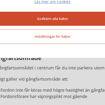
Läs mer om cookies
1 plats på kvarteret Åkaren östra delen
2 platser utmed Centrumgatan utanför Apoteket
Godkänn alla kakor
nedanför hittar du en länk till en karta över alla par
Inställningar för kakor
Karta - parkeringsplatser i Tibro centrum
ngfartsområde
ångfartsområdet i centrum får du inte parkera utom 
rigt gäller vid gångfartsområde att:
Fordon inte får köras med högre hastighet än gångfa
Fordonsförare har väjningsplikt mot gående