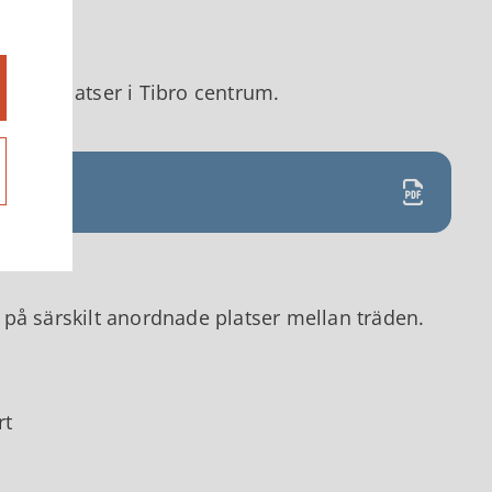
keringsplatser i Tibro centrum.
på särskilt anordnade platser mellan träden.
rt