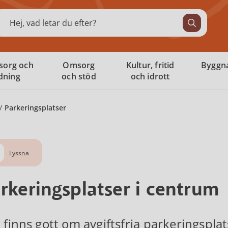
ök
sorg och
Omsorg
Kultur, fritid
Byggna
ldning
och stöd
och idrott
Parkeringsplatser
Lyssna
rkeringsplatser i centrum
 finns gott om avgiftsfria parkeringsplat