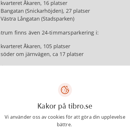
kvarteret Åkaren, 16 platser
Bangatan (Snickarhöjden), 27 platser
Västra Långatan (Stadsparken)
ntrum finns även 24-timmarsparkering i:
kvarteret Åkaren, 105 platser
söder om järnvägen, ca 17 platser
får du parkera i 7 dygn:
Vid gamla polisstationen, väster om rondellen vid bus
ering för transport av rörelsehindrad med parkerings
Kakor på tibro.se
2 platser på Stora torget
4 platser på Allétorget
Vi använder oss av cookies för att göra din upplevelse
bättre.
2 platser på kvarteret Åkaren nära busstation