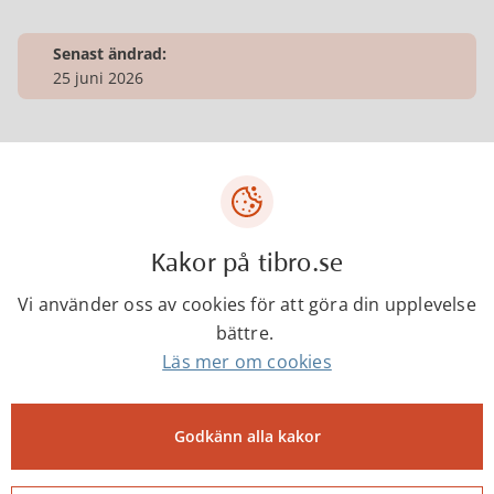
Senast ändrad:
25 juni 2026
Tibro kommun
Centrumgatan 17
543 80 Tibro
Kakor på tibro.se
Telefon: 0504-180 00
Vi använder oss av cookies för att göra din upplevelse
E-post: kommun@tibro.se
bättre.
Läs mer om cookies
Organisationsnummer:
212000-1660
Godkänn alla kakor
PEPPOL ID:
0007:2120001660