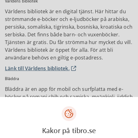
Världens bibliotek
Världens bibliotek är en digital tjänst. Här hittar du
strömmande e-böcker och e-ljudböcker på arabiska,
persiska, somaliska, tigrinska, bosniska, kroatiska och
serbiska. Det finns både barn- och vuxenböcker.
Tjänsten är gratis. Du får strömma hur mycket du vill.
Världens bibliotek är öppet för alla. För att bli
användare behövs en giltig e-postadress.
Länk till Världens bibliotek.
Bläddra
Bläddra är en app för mobil och surfplatta med e-
böcker på romani chib och samiska, meänkieli, jiddish
och finska. Det finns även ljudböcker på samiska.
Bläddra är helt kostnadsfri för användaren och
innehåller litteratur för vuxna, ungdomar och barn. E-
Kakor på tibro.se
böckerna går att nå överallt i landet och är