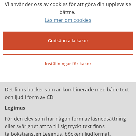
tillgängliga offline. Det krävs inget konto eller
Vi använder oss av cookies för att göra din upplevelse
inloggning för att ta del av litteraturen.
bättre.
Läs mer om tjänsten Bläddra.
Läs mer om cookies
Lättläst och Börja läsa
Lättlästa böcker har ett enkelt språk, luftig text och
Godkänn alla kakor
ofta bilder. Det finns lättlästa böcker, både
kapitelböcker och faktaböcker, för alla åldrar. Alla
lättlästa böcker på både skolbiblioteket och
Inställningar för kakor
folkbiblioteket är märkta med en gul prick på ryggen.
Läs & lyssna
Det finns böcker som är kombinerade med både text
och ljud i form av CD.
Legimus
För den elev som har någon form av läsnedsättning
eller svårighet att ta till sig tryckt text finns
talbokstjänsten Legimus, böcker i ljudformat.