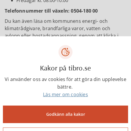
Fredagar kl. 08:00-10:00
Telefonnummer till växeln: 0504-180 00
Du kan även läsa om kommunens energi- och
klimatrådgivare, brandfarliga varor, vatten och
avlopp eller bostadsanpassning, genom att klicka i
menyn.
Kakor på tibro.se
Vi använder oss av cookies för att göra din upplevelse
bättre.
Läs mer om cookies
Nya regler för bygglov
Godkänn alla kakor
Riksdagen har beslutat om ett nytt
regelverk för bygglov som börjar gälla från