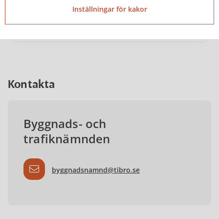
den 1 december. Det påverkar bland annat
Inställningar för kakor
vilka åtgärder...
Kontakta
Byggnads- och
trafiknämnden
byggnadsnamnd@tibro.se