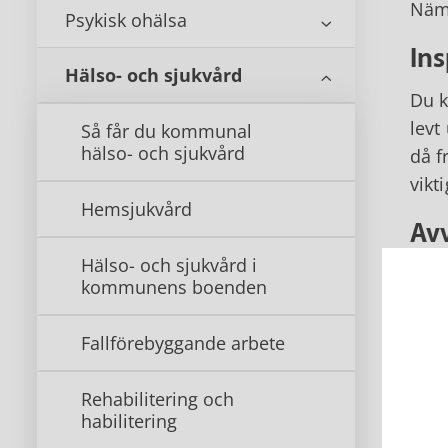
Nämn
Psykisk ohälsa
In
Hälso- och sjukvård
Du k
levt
Så får du kommunal
hälso- och sjukvård
då f
vikt
Hemsjukvård
Av
Hälso- och sjukvård i
Komm
kommunens boenden
regi
info
Fallförebyggande arbete
som 
Rehabilitering och
När 
habilitering
drab