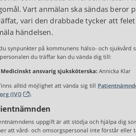
gomål. Vart anmälan ska sändas beror p
räffat, vari den drabbade tycker att felet
äla händelsen.
du synpunkter på kommunens hälso- och sjukvård so
personalen du träffar kan du vända dig till:
Medicinskt ansvarig sjuksköterska:
Annicka Klar
finns alltid möjlighet att vända sig till
Patientnämnd
org (IVO
).
tientnämnden
entnämndens uppgift är att stödja och hjälpa dig som
er att vård- och omsorgspersonal inte förstår eller t