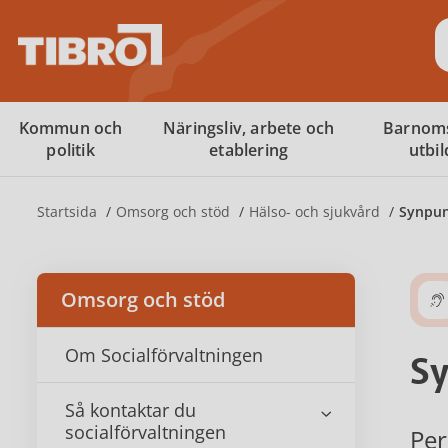
S
Kommun och
Näringsliv, arbete och
Barnom
politik
etablering
utbi
Startsida
Omsorg och stöd
Hälso- och sjukvård
Synpun
Omsorg och stöd
Om Socialförvaltningen
Sy
Så kontaktar du
socialförvaltningen
Per