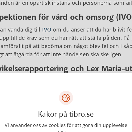
den är en opartisk instans och personerna som arb
spektionen för vård och omsorg (IVO
an vända dig till
IVO
om du anser att du har blivit fe
 upp till de krav som du har rätt att ställa på den. På
ramförallt på att bedöma om något blev fel och i så
igt att åtgärda för att inte händelsen ska ske igen.
vikelserapportering och Lex Maria-u
unen hanterar fel och andra avvikande händelser i 
streras, analyseras och utreds. Både socialnämnde
rmation om avvikelserna. Målet med den interna avvi
inte fungerar optimalt och arbeta med att förbättr
Kakor på tibro.se
en allvarlig händelse inträffar som leder till att en pa
Vi använder oss av cookies för att göra din upplevelse
bas av allvarlig skada eller sjukdom i samband med 