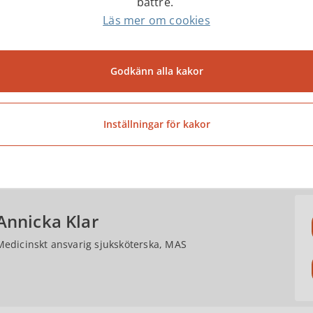
bättre.
så kallade Lex Maria-lagen.
Läs mer om cookies
är medicinskt ansvariga sjuksköterskan som ansvara
Godkänn alla kakor
är socialnämnden som beslutar om en händelse är av s
alstyrelsen enligt Lex Maria.
Inställningar för kakor
ntakter
Annicka Klar
Medicinskt ansvarig sjuksköterska, MAS