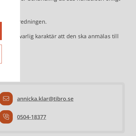
r för utredningen.
å allvarlig karaktär att den ska anmälas till
annicka.klar@tibro.se
0504-18377