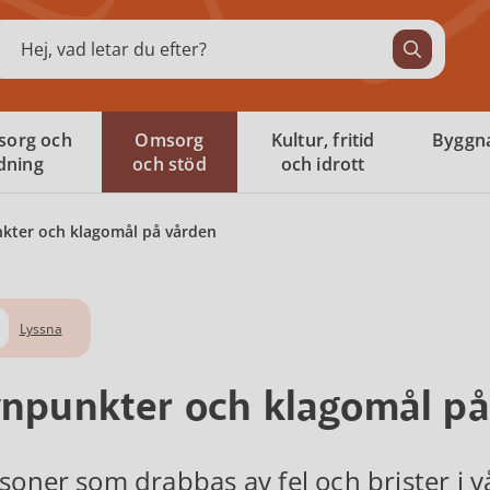
ök
sorg och
Omsorg
Kultur, fritid
Byggna
ldning
och stöd
och idrott
kter och klagomål på vården
Lyssna
npunkter och klagomål på
soner som drabbas av fel och brister i 