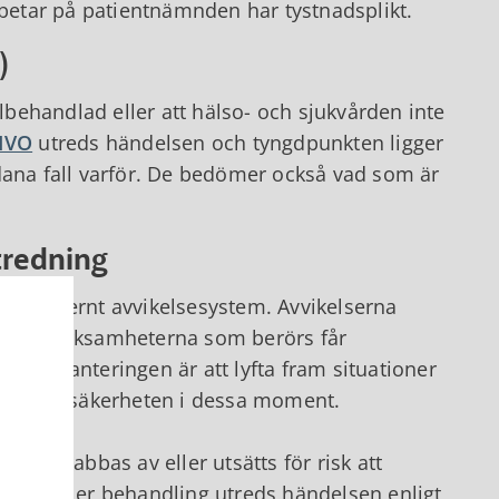
etar på patientnämnden har tystnadsplikt.
)
lbehandlad eller att hälso- och sjukvården inte
IVO
utreds händelsen och tyngdpunkten ligger
dana fall varför. De bedömer också vad som är
tredning
ett internt avvikelsesystem. Avvikelserna
n och verksamheterna som berörs får
kelsehanteringen är att lyfta fram situationer
a patientsäkerheten i dessa moment.
tient drabbas av eller utsätts för risk att
vård eller behandling utreds händelsen enligt