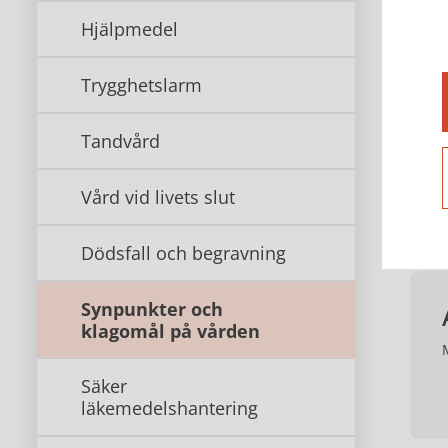
den 
Hjälpmedel
Det 
Trygghetslarm
Det 
Tandvård
Soci
Vård vid livets slut
Ko
Dödsfall och begravning
Synpunkter och
klagomål på vården
Säker
läkemedelshantering