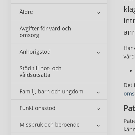
kla
Äldre
int
Avgifter för vård och
anm
omsorg
Har 
Anhörigstöd
vård
Stöd till hot- och
våldsutsatta
Det 
Familj, barn och ungdom
oms
Pa
Funktionsstöd
Pati
Missbruk och beroende
känn