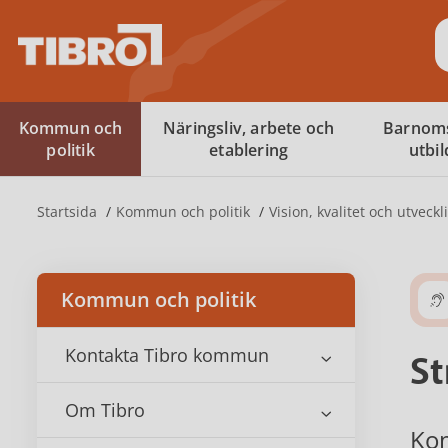
S
Kommun och
Näringsliv, arbete och
Barnom
politik
etablering
utbi
Startsida
Kommun och politik
Vision, kvalitet och utveckl
Kommun och politik
Kontakta Tibro kommun
St
Om Tibro
Kom