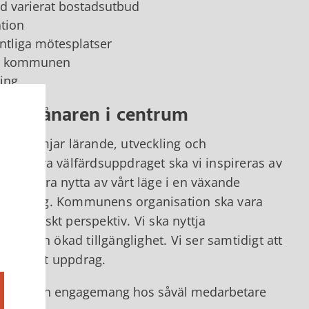
d varierat bostadsutbud
ation
ntliga mötesplatser
för kommunen
ning
med invånaren i centrum
 som främjar lärande, utveckling och
tt klara välfärdsuppdraget ska vi inspireras av
 ska dra nytta av vårt läge i en växande
sörjning. Kommunens organisation ska vara
ekonomiskt perspektiv. Vi ska nyttja
nster och ökad tillgänglighet. Vi ser samtidigt att
tför vårt uppdrag.
veckling och engagemang hos såväl medarbetare