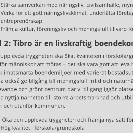
Stärka samverkan med näringsliv, civilsamhälle, myn
Verka för ett gott näringslivsklimat, underlätta föret
entreprenörskap
Främja kultur, föreningsliv och meningsfull tillvaro
l 2: Tibro är en livskraftig boende
upplevda tryggheten ska öka, kvaliteten i förskola/
 för människor att mötas – det ska vara gott att leva 
klimatsmarta boendemiljöer med varierat bostads
ka också ge tillgång till meningsfull fritid och naturn
levande och grönt centrum där vi tillgängliggör plat
ka nyttja närheten till större arbetsmarknad och utb
m och utanför kommunen.
Öka den upplevda tryggheten och främja nya sätt fö
Hög kvalitet i förskola/grundskola