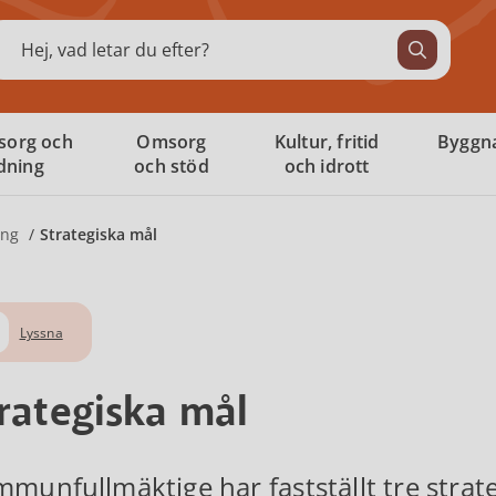
ök
sorg och
Omsorg
Kultur, fritid
Byggna
ldning
och stöd
och idrott
ing
Strategiska mål
Lyssna
rategiska mål
munfullmäktige har fastställt tre strat