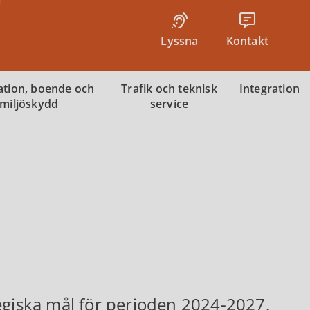
Lyssna
Kontakt
tion, boende och
Trafik och teknisk
Integration
miljöskydd
service
egiska mål för perioden 2024-2027.