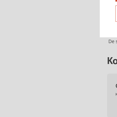
De s
Ko