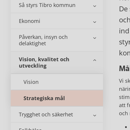
Så styrs Tibro kommun
De 
och
Ekonomi
ind
Påverkan, insyn och
sty
delaktighet
ko
Vision, kvalitet och
utveckling
Mål
Vi s
Vision
näri
stim
Strategiska mål
att 
och 
Trygghet och säkerhet