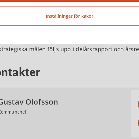
som invånare
Inspireras av goda exempel, bygga nätverk och samve
Inställningar för kakor
Dra nytta av vårt läge i en växande pendlingsregion
Nyttja digitaliseringens möjligheter för att skapa effe
Minska vår klimatpåverkan när vi utför vårt uppdrag
trategiska målen följs upp i delårsrapport och årsr
ntakter
Gustav Olofsson
Kommunchef