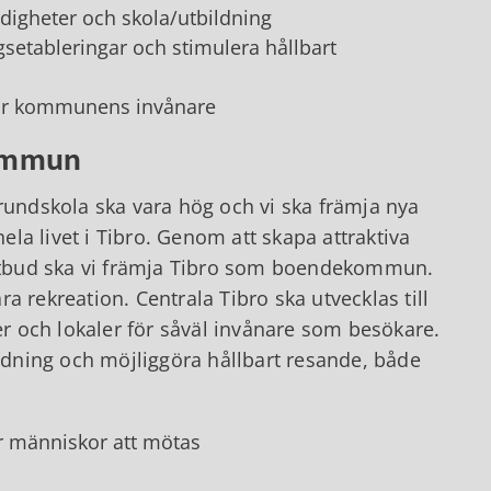
digheter och skola/utbildning
agsetableringar och stimulera hållbart
 för kommunens invånare
kommun
grundskola ska vara hög och vi ska främja nya
hela livet i Tibro. Genom att skapa attraktiva
utbud ska vi främja Tibro som boendekommun.
ära rekreation. Centrala Tibro ska utvecklas till
ser och lokaler för såväl invånare som besökare.
ildning och möjliggöra hållbart resande, både
r människor att mötas