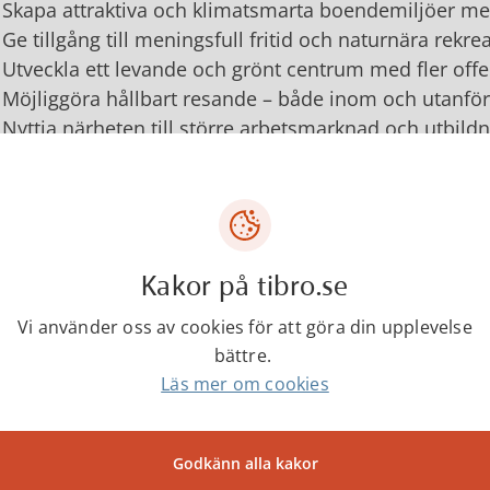
Skapa attraktiva och klimatsmarta boendemiljöer me
Ge tillgång till meningsfull fritid och naturnära rekre
Utveckla ett levande och grönt centrum med fler offe
Möjliggöra hållbart resande – både inom och utan
Nyttja närheten till större arbetsmarknad och utbild
 3: Vi levererar kvalitativ välfärd 
 arbete ska präglas av en aktiv tillitsbaserad dialog
gemang – hos såväl medarbetare som invånare. För a
Kakor på tibro.se
 exempel, bygga nätverk och samverka med andra. Vi
lingsregion för att säkra kommunens kompetensför
Vi använder oss av cookies för att göra din upplevelse
siktigt hållbar, ur såväl ett hälsoperspektiv som ett 
bättre.
taliseringens möjligheter för att skapa effektivitetsvi
Läs mer om cookies
ehöver minska vår klimat- och miljöpåverkan när vi u
Aktiv tillitsbaserad dialog som främjar lärande, ut
Godkänn alla kakor