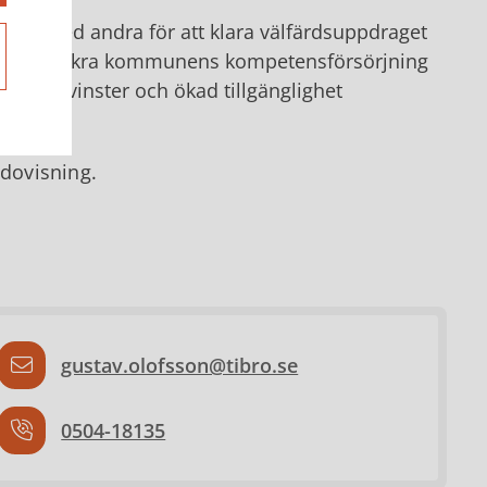
rka med andra för att klara välfärdsuppdraget
 för att säkra kommunens kompetensförsörjning
ktivitetsvinster och ökad tillgänglighet
edovisning.
gustav.olofsson@tibro.se
0504-18135