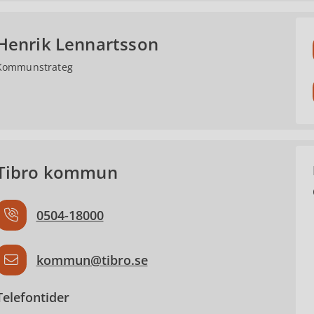
Henrik Lennartsson
Kommunstrateg
Tibro kommun
0504-18000
kommun@tibro.se
Telefontider