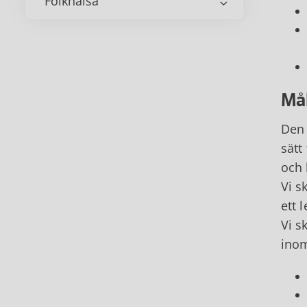
Folkhälsa
Må
Den 
sätt
och 
Vi s
ett 
Vi s
ino