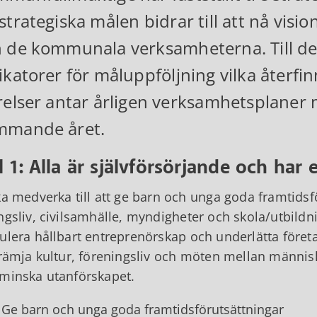
strategiska målen bidrar till att nå visio
 de kommunala verksamheterna. Till de s
ikatorer för måluppföljning vilka återf
relser antar årligen verksamhetsplaner
mmande året.
 1: Alla är självförsörjande och har
ka medverka till att ge barn och unga goda framtids
ngsliv, civilsamhälle, myndigheter och skola/utbildnin
ulera hållbart entreprenörskap och underlätta företa
främja kultur, föreningsliv och möten mellan människor
minska utanförskapet.
Ge barn och unga goda framtidsförutsättningar