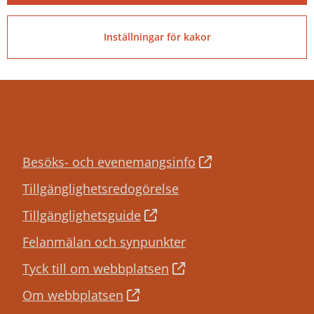
PEPPOL ID:
0007:2120001660
Inställningar för kakor
Besöks- och evenemangsinfo
Tillgänglighetsredogörelse
Tillgänglighetsguide
Felanmälan och synpunkter
Tyck till om webbplatsen
Om webbplatsen