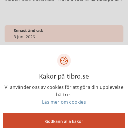
Senast ändrad:
3 juni 2026
Tibro kommun
Kakor på tibro.se
Centrumgatan 17
543 80 Tibro
Vi använder oss av cookies för att göra din upplevelse
Telefon: 0504-180 00
bättre.
E-post: kommun@tibro.se
Läs mer om cookies
Organisationsnummer:
212000-1660
Godkänn alla kakor