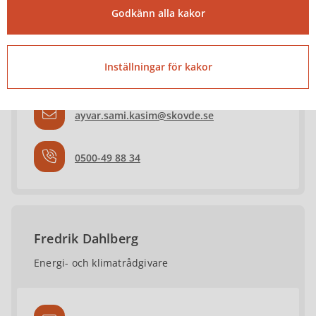
Godkänn alla kakor
Ayvar Sami Kasim
Energi- och klimatrådgivare
Inställningar för kakor
ayvar.sami.kasim@skovde.se
0500-49 88 34
Fredrik Dahlberg
Energi- och klimatrådgivare