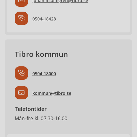
johan.m.almgren@tibro.se
0504-18428
Tibro kommun
0504-18000
kommun@tibro.se
Telefontider
Mån-fre kl. 07.30-16.00