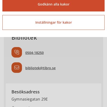
Godkänn alla kakor
Kontakta
Inställningar för kakor
Bibliotek
0504-18250
bibliotek@tibro.se
Besöksadress
Gymnasiegatan 29E