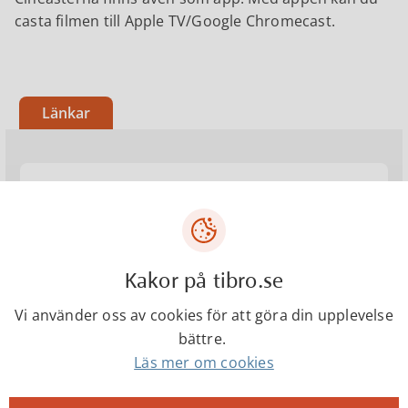
casta filmen till Apple TV/Google Chromecast.
Länkar
Cineasterna
App Store
Kakor på tibro.se
Vi använder oss av cookies för att göra din upplevelse
Google Play
bättre.
Läs mer om cookies