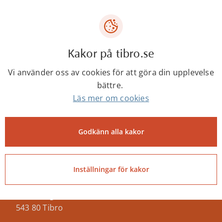
begravningsombud i samtliga kommuner i Västra
Götaland.
Mer information om
Kakor på tibro.se
begravningsombud
Vi använder oss av cookies för att göra din upplevelse
bättre.
Läs mer om cookies
Senast ändrad:
12 juni 2026
Godkänn alla kakor
Inställningar för kakor
Tibro kommun
Centrumgatan 17
543 80 Tibro