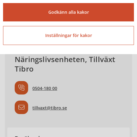
jonathan.gustafsson@tibro.se
Godkänn alla kakor
0504 184 27
Inställningar för kakor
Näringslivsenheten, Tillväxt
Tibro
0504-180 00
tillvaxt@tibro.se