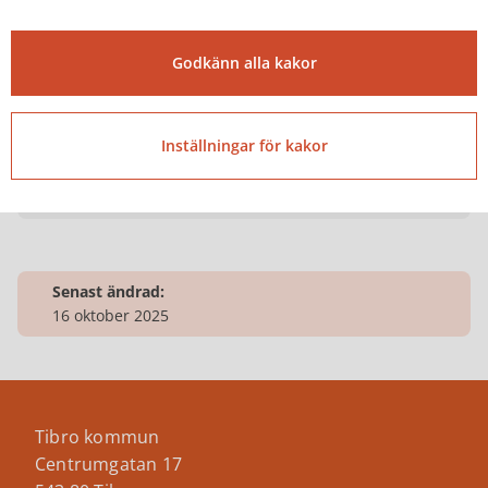
Besöksadress
Gymnasiegatan 29E
Godkänn alla kakor
Öppettider
mån och ons kl.10-16, tis och tor kl.10-19, fre
Inställningar för kakor
kl.10-13, lör kl.10-14
Senast ändrad:
16 oktober 2025
Tibro kommun
Centrumgatan 17