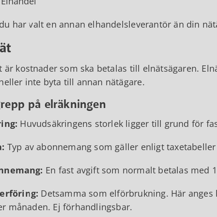
Elhandel
u har valt en annan elhandelsleverantör än din nätä
ät
t är kostnader som ska betalas till elnätsägaren. El
heller inte byta till annan nätägare.
repp på elräkningen
ing:
Huvudsäkringens storlek ligger till grund för f
a:
Typ av abonnemang som gäller enligt taxetabeller
nnemang:
En fast avgift som normalt betalas med 1
erföring:
Detsamma som elförbrukning. Här anges 
r månaden. Ej förhandlingsbar.