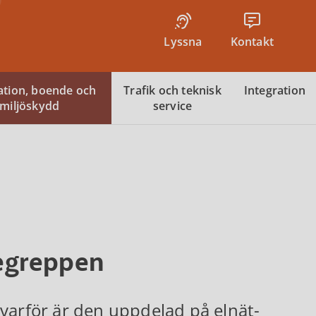
Lyssna
Kontakt
tion, boende och
Trafik och teknisk
Integration
miljöskydd
service
begreppen
varför är den uppdelad på elnät-