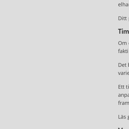
elh
Ditt
Tim
Om d
fakt
Det 
vari
Ett 
anpa
fram
Läs