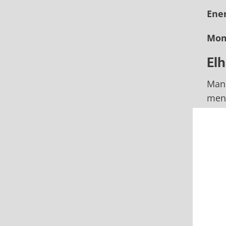
Ener
Mom
El
Man 
men 
efte
Elha
Beg
Årsa
mån
För