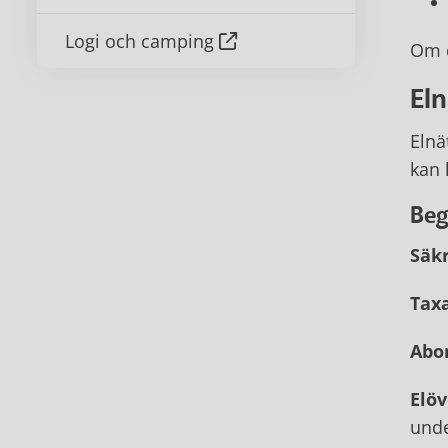
Logi och camping
Om d
Eln
Elnä
kan 
Beg
Säkr
Tax
Abo
Elöv
unde