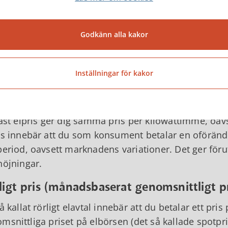
ms:
Betalas på summan av årsabonnemanget och kos
Godkänn alla kakor
andelsavtal
finns omkring 140 elhandelsbolag i Sverige som du fr
Inställningar för kakor
ha fast eller rörligt pris. Här får du en beskrivning a
al med fast pris
fast elpris ger dig samma pris per kilowattimme, oa
is innebär att du som konsument betalar en oföränd
period, oavsett marknadens variationer. Det ger för
höjningar.
ligt pris (månadsbaserat genomsnittligt pr
så kallat rörligt elavtal innebär att du betalar ett p
msnittliga priset på elbörsen (det så kallade spotp