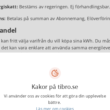
giskatt:
Bestäms av regeringen. Ej förhandlingsbar
s:
Betalas på summan av Abonnemang, Elöverföring 
handel
kan fritt välja varifrån du vill köpa sina kWh. Du må
det kan vara enklare att använda samma energileve
rsom du då får allt samlat på en enda räkning.
ndelsavtalen är förhandlingsbara.
repp
Kakor på tibro.se
vgift:
En fast kostnad som beror av huvudsäkringssto
ad.
Vi använder oss av cookies för att göra din upplevelse
bättre.
brukning:
Hur många kWh du förbrukade under må
Läs mer om cookies