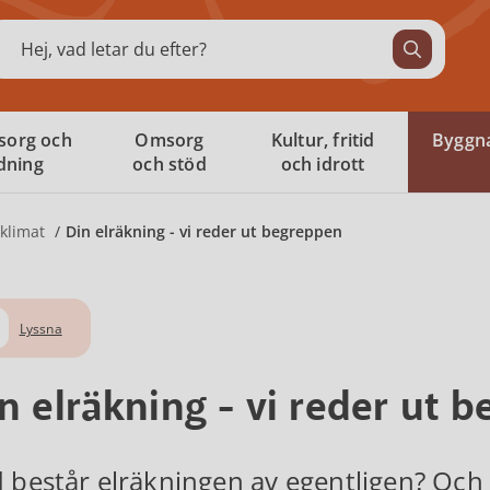
ök
sorg och
Omsorg
Kultur, fritid
Byggna
ldning
och stöd
och idrott
 klimat
Din elräkning - vi reder ut begreppen
Lyssna
n elräkning - vi reder ut 
 består elräkningen av egentligen? Och 