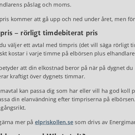
andlarens påslag och moms.
 pris kommer att gå upp och ned under året, men f
pris – rörligt timdebiterat pris
u väljer ett avtal med timpris (det vill säga rörligt t
iskt kostar i varje timme på elbörsen plus elhandla
betyder att din elkostnad beror på när på dygnet du 
erar kraftigt över dygnets timmar.
timavtal kan passa dig som har eller vill ha god koll
ssa din elanvändning efter timpriserna på elbörsen.
gångsrikt.
 gärna mer på
elpriskollen.se
som drivs av Energima