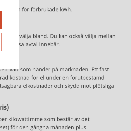
tnaden för förbrukade kWh.
itt kan välja bland. Du kan också välja mellan
v vad dessa avtal innebär.
vsett vad som händer på marknaden. Ett fast
rad kostnad för el under en förutbestämd
utsägbara elkostnader och skydd mot plötsliga
is)
ris per kilowattimme som består av det
riset) för den gångna månaden plus