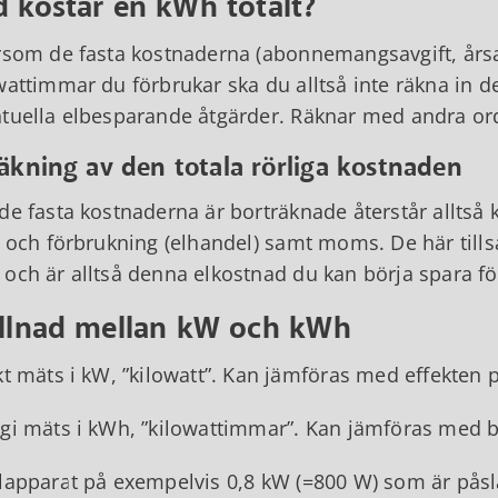
d kostar en kWh totalt?
rsom de fasta kostnaderna (abonnemangsavgift, årsa
wattimmar du förbrukar ska du alltså inte räkna in 
tuella elbesparande åtgärder. Räknar med andra ord
äkning av den totala rörliga kostnaden
de fasta kostnaderna är borträknade återstår alltså k
) och förbrukning (elhandel) samt moms. De här till
och är alltså denna elkostnad du kan börja spara fö
illnad mellan kW och kWh
kt mäts i kW, ”kilowatt”. Kan jämföras med effekten p
gi mäts i kWh, ”kilowattimmar”. Kan jämföras med bi
lapparat på exempelvis 0,8 kW (=800 W) som är påsl