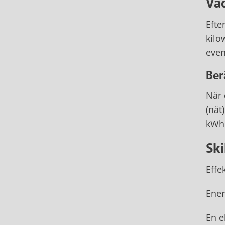
Va
Efte
kilo
even
Ber
När 
(nät
kWh 
Sk
Effe
Ener
En e