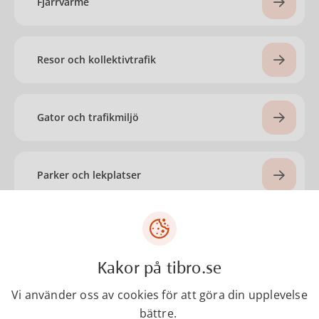
Fjärrvärme
Resor och kollektivtrafik
Gator och trafikmiljö
Parker och lekplatser
Sotning
Kakor på tibro.se
Vatten och avlopp
Vi använder oss av cookies för att göra din upplevelse
bättre.