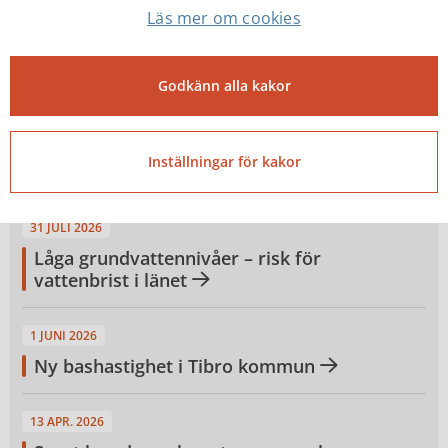
Läs mer om cookies
Mat och måltider
Godkänn alla kakor
Nyheter om trafik och teknisk service
Inställningar för kakor
31 JULI 2026
Låga grundvattennivåer – risk för
vattenbrist i länet
1 JUNI 2026
Ny bashastighet i Tibro kommun
13 APR. 2026