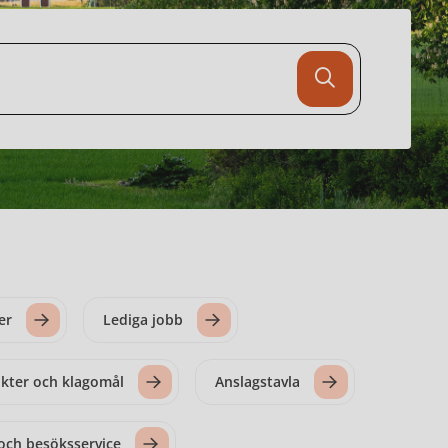
er
Lediga jobb
kter och klagomål
Anslagstavla
och besöksservice