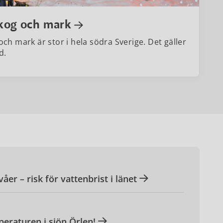
skog och mark
och mark är stor i hela södra Sverige. Det gäller
d.
er – risk för vattenbrist i länet
peraturen i sjön Örlen!