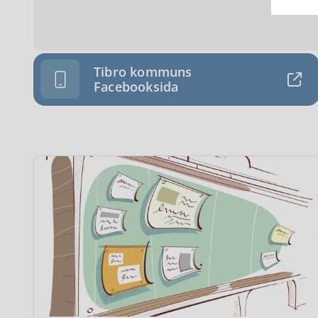
med giltig
kostnadsfritt och öppet för alla.
rösta.
Tibro kommuns
Facebooksida