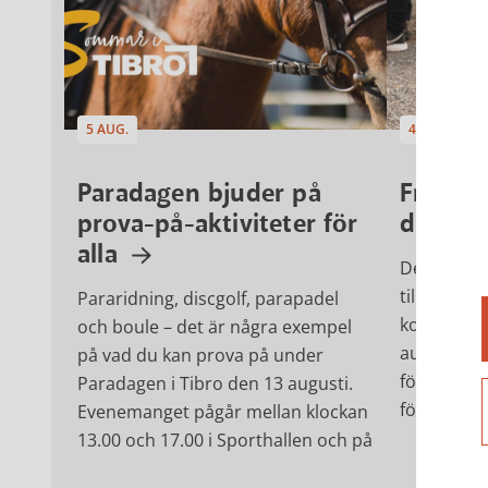
5 AUG.
4 AUG.
Paradagen bjuder på
Från de
prova-på-aktiviteter för
du fört
alla
Den 13 sep
till riksda
Pararidning, discgolf, parapadel
kommunful
och boule – det är några exempel
augusti ti
på vad du kan prova på under
förtidsröst
Paradagen i Tibro den 13 augusti.
förtidsrös
Evenemanget pågår mellan klockan
hela perio
13.00 och 17.00 i Sporthallen och på
från 7 sep
Sportparksområdet och är