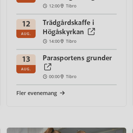
12:00
Tibro
Trädgårdskaffe i
12
Högåskyrkan
AUG.
14:00
Tibro
Parasportens grunder
13
AUG.
00:00
Tibro
Fler evenemang