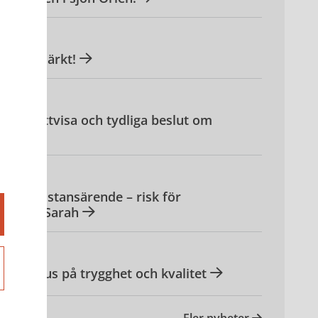
t stjärnmärkt!
gga, rättvisa och tydliga beslut om
ng i assistansärende – risk för
igt Lex Sarah
d – fokus på trygghet och kvalitet
Fler nyheter