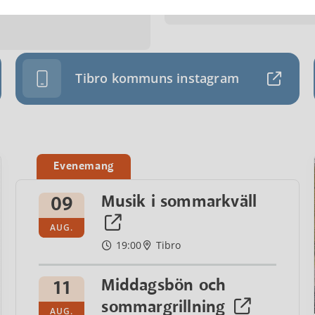
 ID-handling när du ska
Tibro kommuns instagram
Evenemang
Musik i sommarkväll
09
AUG.
19:00
Tibro
Middagsbön och
11
sommargrillning
AUG.