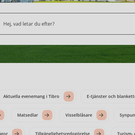
k
Aktuella evenemang i Tibro
E-tjänster och blankett
Matsedlar
Visselblåsare
Synpun
ågor
Tillgänglighetsredogörelse
Turism- 