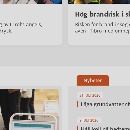
Hög brandrisk i 
 av Errol's angels,
Risken för brand i skog 
dryck.
även i Tibro med omnej
Nyheter
31 JULI 2026
Låga grundvattennivå
9 JULI 2026
Håll koll på badtem