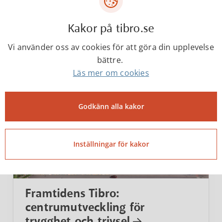
Under de senaste åren har Tibro kommun
byggt två nya skolor, Baggeboskolan och
Ransbergs skola, samt byggt om ortens
Kakor på tibro.se
tidigare...
Vi använder oss av cookies för att göra din upplevelse
bättre.
Läs mer om cookies
Godkänn alla kakor
Inställningar för kakor
Framtidens Tibro:
centrumutveckling för
trygghet och trivsel