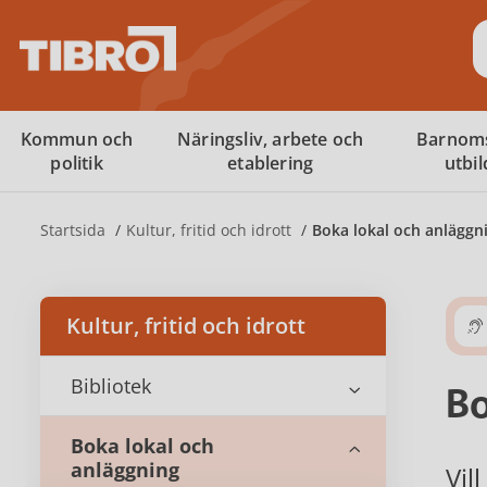
S
Kommun och
Näringsliv, arbete och
Barnom
politik
etablering
utbi
Startsida
Kultur, fritid och idrott
Boka lokal och anläggn
Kultur, fritid och idrott
Bibliotek
Bo
Boka lokal och
anläggning
Vil