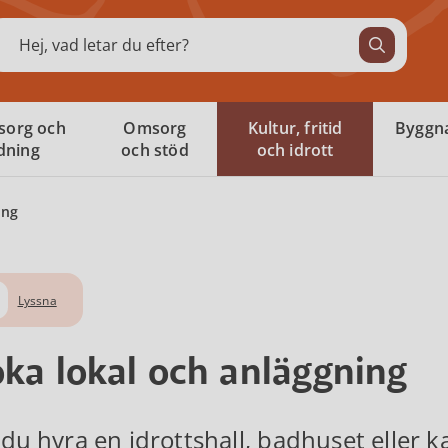
ök
sorg och
Omsorg
Kultur, fritid
Byggna
ldning
och stöd
och idrott
ing
Lyssna
ka lokal och anläggning
l du hyra en idrottshall, badhuset eller 