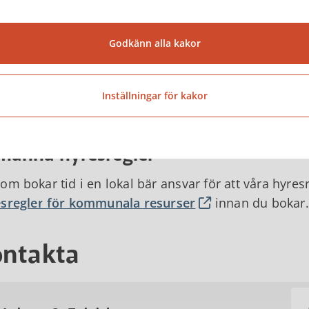
kningssystemet Rbok
Godkänn alla kakor
 är namnet på Tibro kommuns boknings- och bidragss
 att boka tider i våra anläggningar och att göra det l
Inställningar för kakor
ven anmäla dig till resor och andra aktiviteter.
Här
stera dig.
lmänna hyresregler
om bokar tid i en lokal bär ansvar för att våra hyresr
sregler för kommunala resurser
innan du bokar.
ntakta