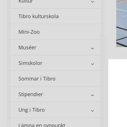
Kultur
Tibro kulturskola
Mini-Zoo
Muséer
Simskolor
Lo
Sommar i Tibro
Kult
en g
Stipendier
före
Loka
Ung i Tibro
hur 
Lämna en synpunkt
För 