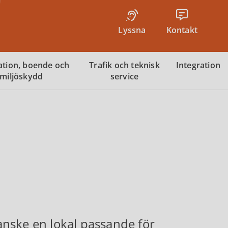
Lyssna
Kontakt
tion, boende och
Trafik och teknisk
Integration
miljöskydd
service
kanske en lokal passande för