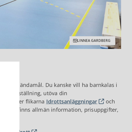
LINNEA GARDBERG
för olika ändamål. Du kanske vill ha barnkalas i
terföreställning, utöva din
rna. Under flikarna
Idrottsanläggningar
och
. Här finns allmän information, prisuppgifter,
id och idrott
.