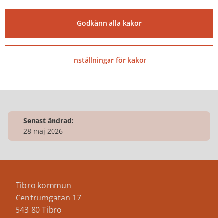
Godkänn alla kakor
Besöksadress
Järnvägsgatan 17
Inställningar för kakor
Senast ändrad:
28 maj 2026
Tibro kommun
Centrumgatan 17
543 80 Tibro