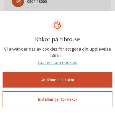
0504-18000
kompetenscenter@tibro.se
Kakor på tibro.se
Besöksadress
Vi använder oss av cookies för att göra din upplevelse
Järnvägsgatan 17 543 50 Tibro
bättre.
Läs mer om cookies
Godkänn alla kakor
Senast ändrad:
28 maj 2026
Inställningar för kakor