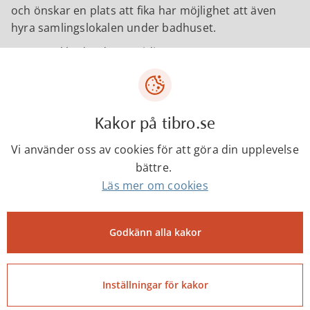
och önskar en plats att fika har möjlighet att även
hyra samlingslokalen under badhuset.
Max antal badande samtidigt är 20 personer.
Kontakter
Kakor på tibro.se
Vi använder oss av cookies för att göra din upplevelse
Mårten Gustafsson
bättre.
Fritidskonsulent
Läs mer om cookies
Godkänn alla kakor
marten.gustafsson@tibro.se
0504-18269
Inställningar för kakor