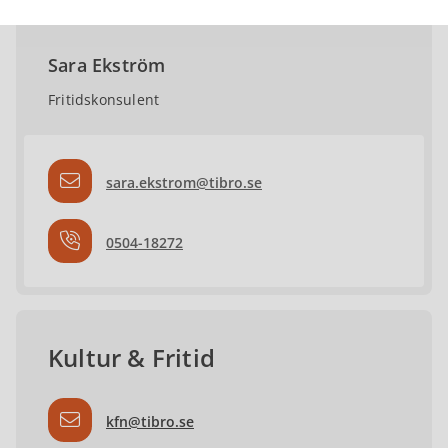
Sara Ekström
Fritidskonsulent
sara.ekstrom@tibro.se
0504-18272
Kultur & Fritid
kfn@tibro.se