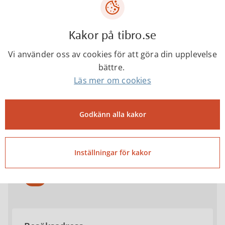
Kakor på tibro.se
Vi använder oss av cookies för att göra din upplevelse
bättre.
Kontakta
Läs mer om cookies
Kompetenscenter
Godkänn alla kakor
0504-18000
Inställningar för kakor
kompetenscenter@tibro.se