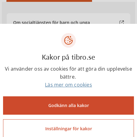
Om socialtjänsten för barn och unga
Om socialtjänsten för föräldrar
Kakor på tibro.se
Om socialtjänsten på olika språk
Vi använder oss av cookies för att göra din upplevelse
bättre.
Läs mer om cookies
Lagen om vård av unga, LVU
Godkänn alla kakor
Socialtjänstlagen, SoL
Inställningar för kakor
Sekretess