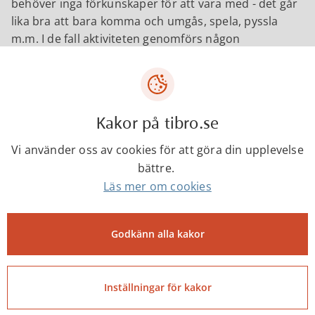
behöver inga förkunskaper för att vara med - det går
lika bra att bara komma och umgås, spela, pyssla
m.m. I de fall aktiviteten genomförs någon
annanstans än på fritidsgården kommer du som
tänkt besöka oss behöva följa med även om du inte
deltar i aktiviteten.
För att se vad vi planerat in kommande träff; följ
Kakor på tibro.se
ungitibro
på sociala medier. Vi finns på
Instagram
,
Vi använder oss av cookies för att göra din upplevelse
Facebook
och
Snapchat
.
bättre.
Läs mer om cookies
Kontakter
Godkänn alla kakor
Helene Axelsson
Fritidsledare Kultur & Fritid
Inställningar för kakor