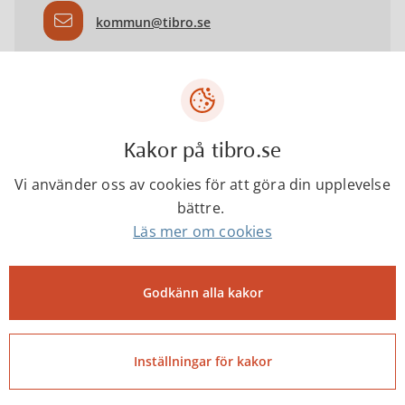
kommun@tibro.se
Telefontider
Mån-fre kl. 07.30-16.00
Kakor på tibro.se
Besöksadress
Vi använder oss av cookies för att göra din upplevelse
Centrumgatan 17
bättre.
Läs mer om cookies
Godkänn alla kakor
Senast ändrad:
28 maj 2026
Inställningar för kakor