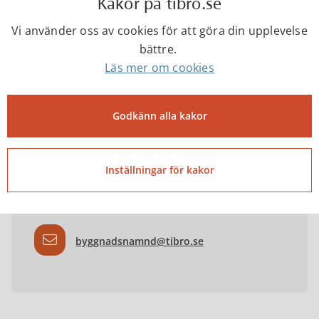
Kakor på tibro.se
Samma regler gäller också vid inredning av en lokal i
en byggnad som är belägen utanför detaljplanerat
Vi använder oss av cookies för att göra din upplevelse
område eller sammanhållen bebyggelse.
bättre.
Läs mer om cookies
Kontakta
Godkänn alla kakor
Byggnads- och
Inställningar för kakor
trafiknämnden
byggnadsnamnd@tibro.se