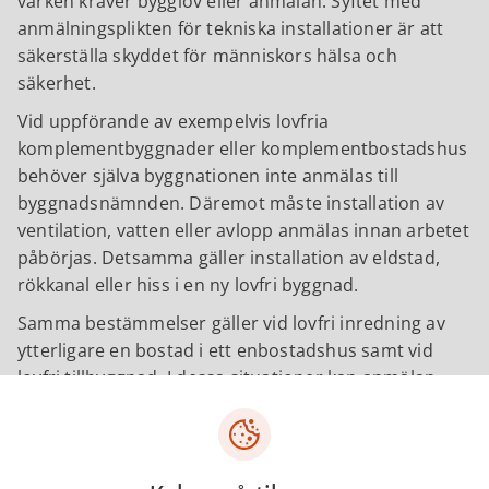
varken kräver bygglov eller anmälan. Syftet med
anmälningsplikten för tekniska installationer är att
säkerställa skyddet för människors hälsa och
säkerhet.
Vid uppförande av exempelvis lovfria
komplementbyggnader eller komplementbostadshus
behöver själva byggnationen inte anmälas till
byggnadsnämnden. Däremot måste installation av
ventilation, vatten eller avlopp anmälas innan arbetet
påbörjas. Detsamma gäller installation av eldstad,
rökkanal eller hiss i en ny lovfri byggnad.
Samma bestämmelser gäller vid lovfri inredning av
ytterligare en bostad i ett enbostadshus samt vid
lovfri tillbyggnad. I dessa situationer kan anmälan
även krävas om åtgärden medför en betydande
påverkan på byggnadens bärande konstruktion eller
brandskydd.