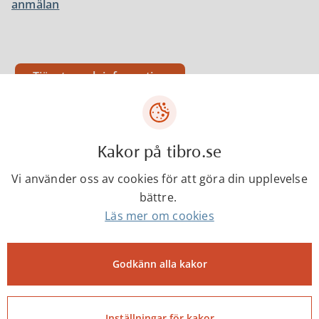
anmälan
Tjänster och information
Checklistor och exempelritningar
Kakor på tibro.se
Vi använder oss av cookies för att göra din upplevelse
Miljösamverkan Östra Skaraborg
bättre.
Läs mer om cookies
Om bygglov för byggnader på Boverket.se
Godkänn alla kakor
Folder - Klipp din häck
Inställningar för kakor