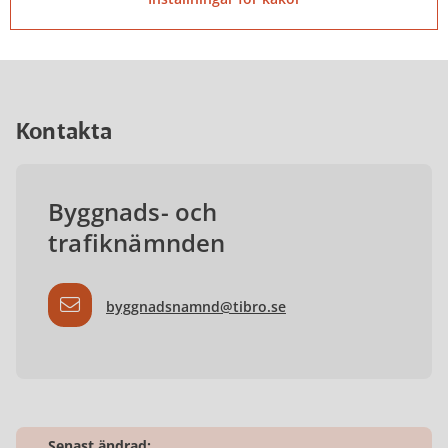
Kontakta
Byggnads- och
trafiknämnden
byggnadsnamnd@tibro.se
Senast ändrad: