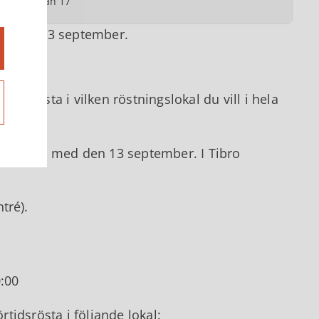
rnvägsgatan 17
agen den 13 september.
tidsrösta i vilken röstningslokal du vill i hela
.
 till och med den 13 september. I Tibro
tré).
:00
tidsrösta i följande lokal: