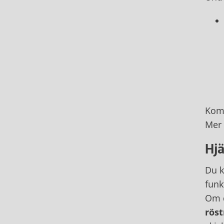
Öpp
tis
fr
lö
Kom 
Mer 
Hjä
Du k
funk
Om d
rös