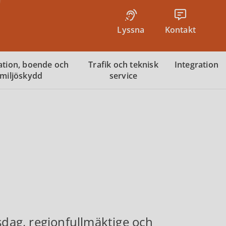
Lyssna
Kontakt
tion, boende och
Trafik och teknisk
Integration
miljöskydd
service
sdag, regionfullmäktige och