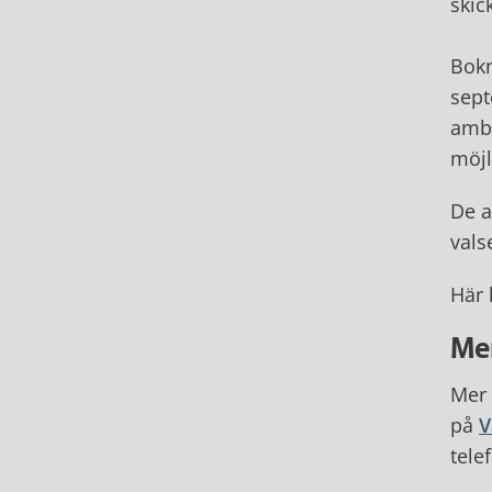
skic
Bokn
sept
ambu
möjl
De a
vals
Här
Me
Mer 
på
V
tele