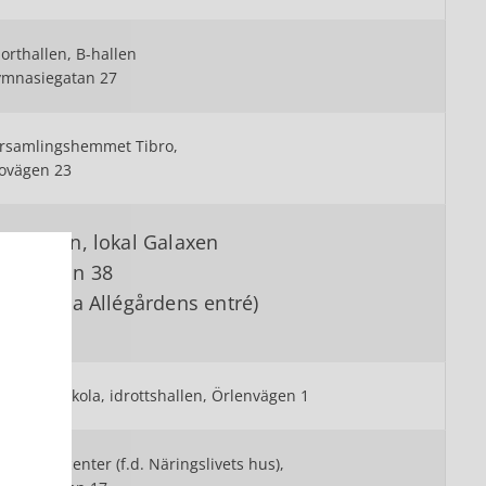
orthallen, B-hallen
mnasiegatan 27
rsamlingshemmet Tibro,
ovägen 23
llégården, lokal Galaxen
redsgatan 38
Ingång via Allégårdens entré)
nsbergs skola, idrottshallen, Örlenvägen 1
mpetenscenter (f.d. Näringslivets hus),