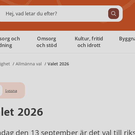
ök
sorg och
Omsorg
Kultur, fritid
Byggna
ldning
och stöd
och idrott
ighet
Allmänna val
Valet 2026
Lyssna
let 2026
dag den 13 september är det val till rik