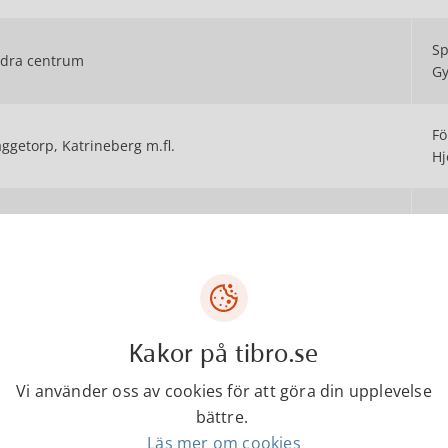
Sp
dra centrum
Gy
Fö
ggetorp, Katrineberg m.fl.
Hj
A
F
attegården m.fl.
(
Kakor på tibro.se
gersanna, Ransberg m.fl.
Ra
Vi använder oss av cookies för att göra din upplevelse
bättre.
Ko
rnebo, Kvarnhagen m.fl.
Läs mer om cookies