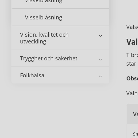
Visselblåsning
Visselblåsning
Vals
Vision, kvalitet och
Val
utveckling
Tibr
Trygghet och säkerhet
står
Folkhälsa
Obse
Valn
Va
Sm