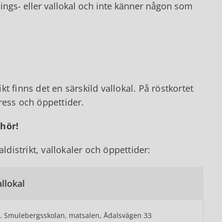
tnings- eller vallokal och inte känner någon som
ikt finns det en särskild vallokal. På röstkortet
dress och öppettider.
lhör!
istrikt, vallokaler och öppettider:
llokal
. Smulebergsskolan, matsalen, Ådalsvägen 33