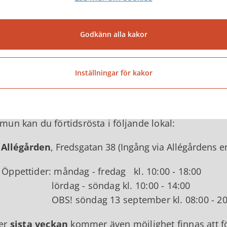
Jä
liga vallokaler har öppet kl. 08.00 - 20.00 på vald
Godkänn alla kakor
tidsröstning och röstningslokaler
u inte kan rösta i din vallokal på valdagen kan du för
Inställningar för kakor
et. Förtidsröstningen startar 18 dagar före valdagen
 pågår förtidsröstningen från och med den 26 augusti
un kan du förtidsrösta i följande lokal:
Allégården
, Fredsgatan 38 (Ingång via Allégårdens en
ettider: måndag - fredag kl. 10:00 - 18:00
rdag - söndag kl. 10:00 - 14:00
! söndag 13 september kl. 08:00 - 20
er
sista veckan
kommer även möjlighet finnas att för