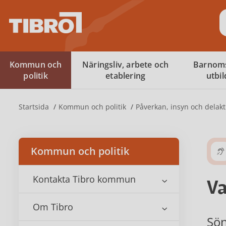
S
Kommun och
Näringsliv, arbete och
Barnom
politik
etablering
utbi
Startsida
Kommun och politik
Påverkan, insyn och delakt
Kommun och politik
Kontakta Tibro kommun
Va
Om Tibro
Sön