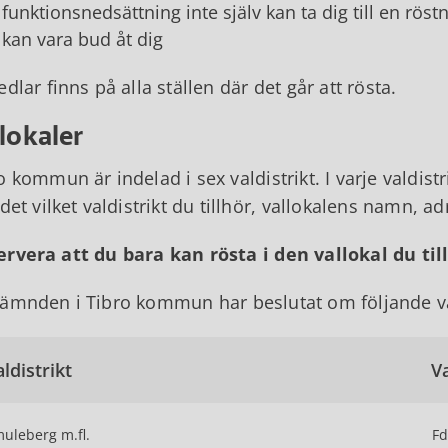
funktionsnedsättning inte själv kan ta dig till en rös
kan vara bud åt dig
edlar finns på alla ställen där det går att rösta.
lokaler
o kommun är indelad i sex valdistrikt. I varje valdistr
 det vilket valdistrikt du tillhör, vallokalens namn, a
rvera att du bara kan rösta i den vallokal du til
ämnden i Tibro kommun har beslutat om följande vald
ldistrikt
Va
uleberg m.fl.
Fd