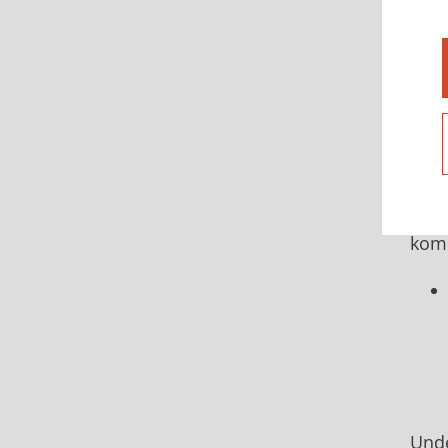
Samt
För
Om d
land
I år
komm
Öpp
lö
OBS
Und