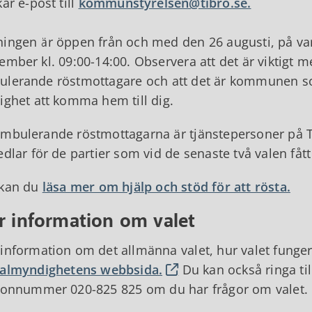
kar e-post till
kommunstyrelsen@tibro.se.
ingen är öppen från och med den 26 augusti, på var
ember kl. 09:00-14:00. Observera att det är viktigt 
lerande röstmottagare och att det är kommunen s
ighet att komma hem till dig.
mbulerande röstmottagarna är tjänstepersoner på
edlar för de partier som vid de senaste två valen få
 kan du
läsa mer om hjälp och stöd för att rösta.
r information om valet
information om det allmänna valet, hur valet funge
almyndighetens webbsida.
Du kan också ringa ti
fonnummer 020-825 825 om du har frågor om valet.