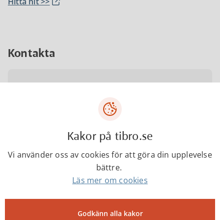
Hitta hit >>
Kontakta
Kompetenscenter
0504-18000
Kakor på tibro.se
Vi använder oss av cookies för att göra din upplevelse
kompetenscenter@tibro.se
bättre.
Läs mer om cookies
Besöksadress
Godkänn alla kakor
Järnvägsgatan 17 543 50 Tibro