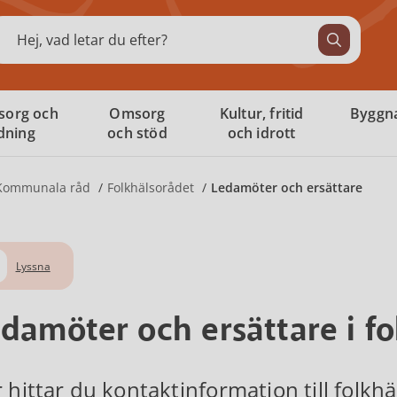
ök
sorg och
Omsorg
Kultur, fritid
Byggna
ldning
och stöd
och idrott
Kommunala råd
Folkhälsorådet
Ledamöter och ersättare
Lyssna
damöter och ersättare i f
 hittar du kontaktinformation till folkh