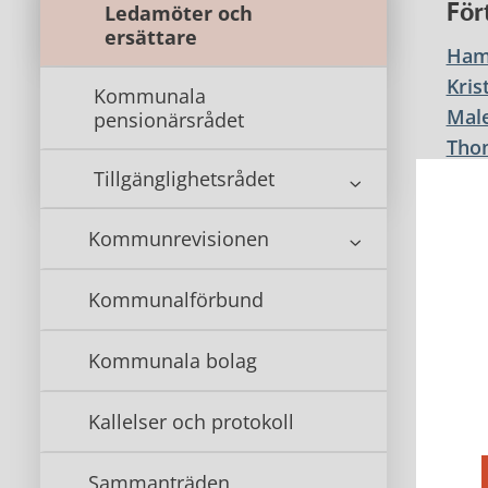
För
Ledamöter och
ersättare
Ham
Kris
Kommunala
Mal
pensionärsrådet
Tho
Dark
Tillgänglighetsrådet
Mari
Kommunrevisionen
Tjä
Kommunalförbund
Gust
Cla
Kommunala bolag
Henr
Sasa
Kallelser och protokoll
Jenn
Sammanträden