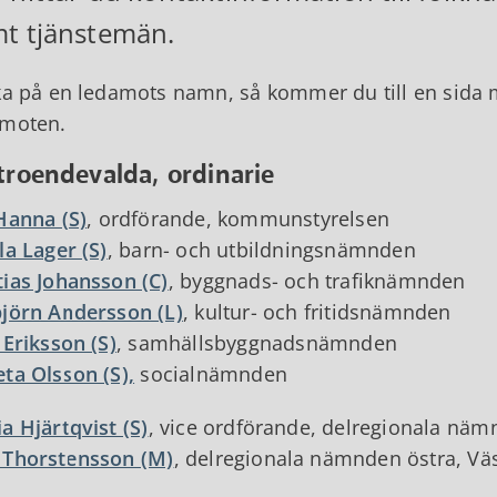
t tjänstemän.
ka på en ledamots namn, så kommer du till en sida m
amoten.
troendevalda, ordinarie
Hanna (S)
, ordförande, kommunstyrelsen
la Lager (S)
, barn- och utbildningsnämnden
ias Johansson (C)
, byggnads- och trafiknämnden
jörn Andersson (L)
, kultur- och fritidsnämnden
 Eriksson (S)
, samhällsbyggnadsnämnden
ta Olsson (S),
socialnämnden
a Hjärtqvist (S)
, vice ordförande, delregionala näm
 Thorstensson (M)
, delregionala nämnden östra, Vä