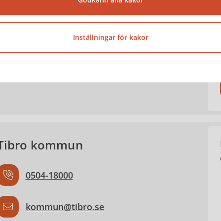
ntakter
Inställningar för kakor
Jennie Glarbjerg
Folkhälsostrateg
Tibro kommun
0504-18000
kommun@tibro.se