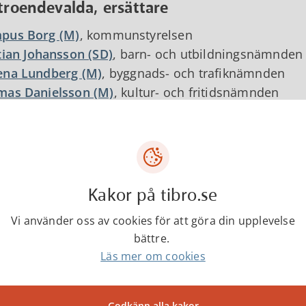
troendevalda, ersättare
pus Borg (M)
, kommunstyrelsen
tian Johansson (SD)
, barn- och utbildningsnämnden
ena Lundberg (M)
, byggnads- och trafiknämnden
mas Danielsson (M)
, kultur- och fritidsnämnden
o Maric (KD)
, samhällsbyggnadsnämnden
a Maric (KD),
socialnämnden
nstepersoner
av Olofsson,
kommunchef i Tibro
Kakor på tibro.se
udia Mrosek
, Folktandvården Tibro
Vi använder oss av cookies för att göra din upplevelse
ik Hellqvist
, Närhälsan Tibro vårdcentral
bättre.
 Lazic
, Hälsocentralen Tibro
Läs mer om cookies
ie Glarbjerg
, folkhälsostrateg
Godkänn alla kakor