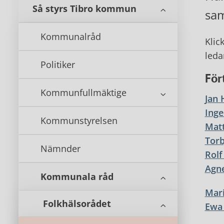
Så styrs Tibro kommun
sam
Kommunalråd
Klic
led
Politiker
För
Kommunfullmäktige
Jan 
Inge
Kommunstyrelsen
Matt
Torb
Nämnder
Rolf
Agne
Kommunala råd
Mari
Folkhälsorådet
Ewa