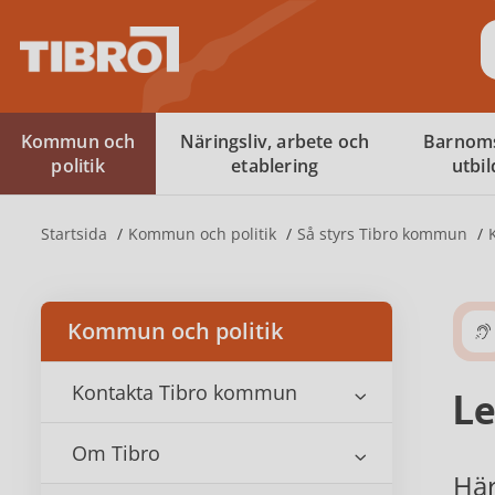
S
Kommun och
Näringsliv, arbete och
Barnom
politik
etablering
utbi
Startsida
Kommun och politik
Så styrs Tibro kommun
Kommun och politik
Kontakta Tibro kommun
Le
Om Tibro
Här