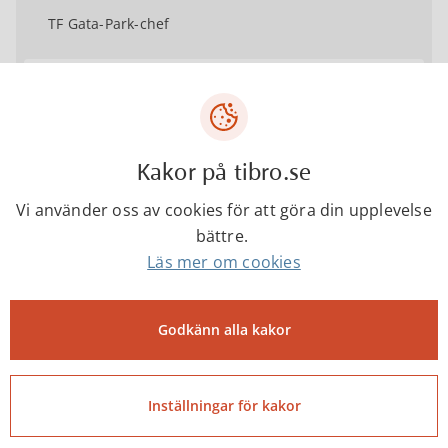
TF Gata-Park-chef
0504-18142
Kakor på tibro.se
Vi använder oss av cookies för att göra din upplevelse
Martin Hansson
bättre.
Projekteringsingenjör
Läs mer om cookies
Godkänn alla kakor
martin.hansson@tibro.se
0504-18150
Inställningar för kakor