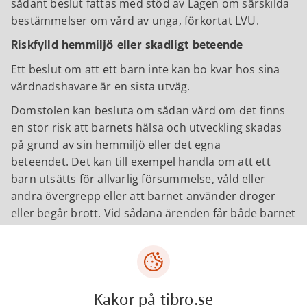
sådant beslut fattas med stöd av Lagen om särskilda
bestämmelser om vård av unga, förkortat LVU.
Riskfylld hemmiljö eller skadligt beteende
Ett beslut om att ett barn inte kan bo kvar hos sina
vårdnadshavare är en sista utväg.
Domstolen kan besluta om sådan vård om det finns
en stor risk att barnets hälsa och utveckling skadas
på grund av sin hemmiljö eller det egna
beteendet. Det kan till exempel handla om att ett
barn utsätts för allvarlig försummelse, våld eller
andra övergrepp eller att barnet använder droger
eller begår brott. Vid sådana ärenden får både barnet
och vårdnadshavaren ett offentligt biträde, som
oftast är advokat.
Vårdnadshavare får ge sin syn i domstolen
Domstolen granskar alltid socialtjänstens utredning
Kakor på tibro.se